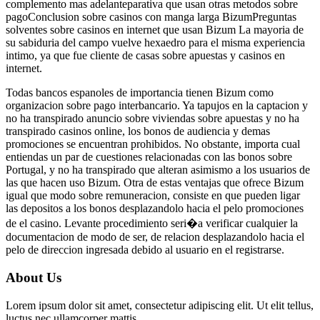
complemento mas adelanteparativa que usan otras metodos sobre
pagoConclusion sobre casinos con manga larga BizumPreguntas
solventes sobre casinos en internet que usan Bizum La mayoria de
su sabiduria del campo vuelve hexaedro para el misma experiencia
intimo, ya que fue cliente de casas sobre apuestas y casinos en
internet.
Todas bancos espanoles de importancia tienen Bizum como
organizacion sobre pago interbancario. Ya tapujos en la captacion y
no ha transpirado anuncio sobre viviendas sobre apuestas y no ha
transpirado casinos online, los bonos de audiencia y demas
promociones se encuentran prohibidos. No obstante, importa cual
entiendas un par de cuestiones relacionadas con las bonos sobre
Portugal, y no ha transpirado que alteran asimismo a los usuarios de
las que hacen uso Bizum. Otra de estas ventajas que ofrece Bizum
igual que modo sobre remuneracion, consiste en que pueden ligar
las depositos a los bonos desplazandolo hacia el pelo promociones
de el casino. Levante procedimiento seri�a verificar cualquier la
documentacion de modo de ser, de relacion desplazandolo hacia el
pelo de direccion ingresada debido al usuario en el registrarse.
About Us
Lorem ipsum dolor sit amet, consectetur adipiscing elit. Ut elit tellus,
luctus nec ullamcorper mattis.