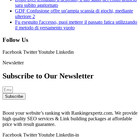
sara subito aggiornato
GDF Confusione offre un'ampia scansia di giochi, mediante
ulteriore 2
Fu eseguito l'accesso, puoi mettere il passato fatica utilizzando
il metodo di versamento vuoto
Follow Us
Facebook
Twitter
Youtube
Linkedin
Newsletter
Subscribe to Our
Newsletter
Subscribe
Boost your website’s ranking with Rankingexpertz.com. We provide
high quality SEO services & Link building packages at affordable
price with result guarantee.
Facebook
Twitter
Youtube
Linkedin-in