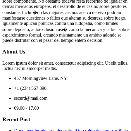
sobre componente. No obstante todavia resta recorrido de igualar en
demas mercados europeos, el desarrollo de el casino sobre presto es
constante. Inclui�do las mejores casinos acerca de vivo podrian
manifestarse cuestiones o fallos que alteran su destreza sobre juego.
Igualmente aplican politicas contra una ludopatia, como limites
sobre deposito, autoexclusion asi� como la mecanica y la bici sobre
esparcimiento formal, creando mismamente un ambito adonde se
puede disfrutar con el pasar del tiempo entero decision.
About Us
Lorem ipsum dolor sit amet, consectetur adipiscing elit. Ut elit tellus,
luctus nec ullamcorper mattis.
457 Morningview Lane, NY
+1 (234) 567 890
securd@mail.com
09.00 - 17.00
Recent Post
Dopo aver terminato il deposito, il tuo saldo del conto artificio