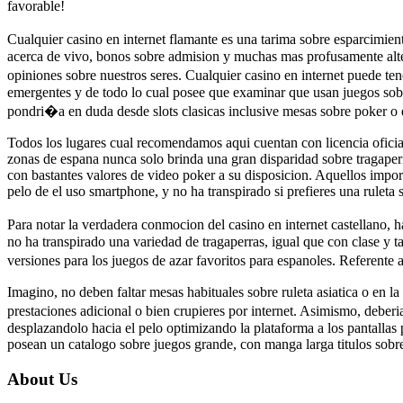
favorable!
Cualquier casino en internet flamante es una tarima sobre esparcimien
acerca de vivo, bonos sobre admision y muchas mas profusamente altern
opiniones sobre nuestros seres. Cualquier casino en internet puede ten
emergentes y de todo lo cual posee que examinar que usan juegos sobr
pondri�a en duda desde slots clasicas inclusive mesas sobre poker o en
Todos los lugares cual recomendamos aqui cuentan con licencia oficia
zonas de espana nunca solo brinda una gran disparidad sobre tragaper
con bastantes valores de video poker a su disposicion. Aquellos import
pelo de el uso smartphone, y no ha transpirado si prefieres una ruleta 
Para notar la verdadera conmocion del casino en internet castellano, h
no ha transpirado una variedad de tragaperras, igual que con clase y t
versiones para los juegos de azar favoritos para espanoles. Referente a
Imagino, no deben faltar mesas habituales sobre ruleta asiatica o en la
prestaciones adicional o bien crupieres por internet. Asimismo, debe
desplazandolo hacia el pelo optimizando la plataforma a los pantallas
posean un catalogo sobre juegos grande, con manga larga titulos sobr
About Us