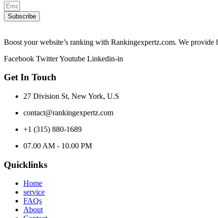
Subscribe
Boost your website’s ranking with Rankingexpertz.com. We provide hi
Facebook
Twitter
Youtube
Linkedin-in
Get In Touch
27 Division St, New York, U.S
contact@rankingexpertz.com
+1 (315) 880-1689
07.00 AM - 10.00 PM
Quicklinks
Home
service
FAQs
About