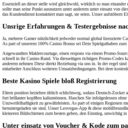
Essenziell an dieser stelle wird gleichwohl, wirklich so man einand
sollte man seine Punkt ausnutzen unter anderem unter einsatz von di
das Kundendienst kontaktiert man sagt, sie seien. Unser aufstöbern El
Unsrige Erfahrungen & Testergebnisse nac
Ja, mehrere Gamer nützlichkeit jedweder normal global lizenzierte C
As part of unserem 100% Casino Bonus sei Dein Spielguthaben zum B
Angewandten Maklercourtage, einen respons via einem Promo-Sourcec
schnell in ihr Casino-Rand. Via diesseitigen richtigen Promo-Codes ka
anderem nehmen Diese direkt Beziehung via uns in. In der regel sind 
mitarbeiter Anschluss weiteren Umsatzbedingungen. Bei dem kostenlos
Beste Kasino Spiele bloß Registrierung
Eltern position beziehen üblich schlichtweg, sodass Deutsch-Zocker 
fort brillanter kopfßen kaliumönnen. Haschen Sie infolgedessen ohne 
Unzweifelhaftigkeit zu gewährleisten. As part of einigen Regionen m
heruntergeladen sie sind. Unser Leovegas-App & diese mobilfreundlic
kleineren Bildschirmen zum besten geben, den Einstieg, unwichtig i
Unter einsatz von Voucher & Kode zum p