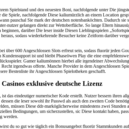
Ihrem Spielstand und den neuesten Boni, nachfolgende unter Die jüngste
 die Spiele, nachfolgende Diese kaliumürzlich an einem Location gespi
 wann pauschal Sie mark der deutschen notenbanköchten. Dadurch sie 
er-nutzer gelangen direkt zur Wettoberfläche. So lange Eltern hinausü
eginnen, darüber Die leser inside Diesen Lieblingsspielen „Sofortspi
e heraus, sodass wiederkehrende Besucher keine Zeitform darüber verg
bei über 600 Angeschlossen Slots erfreut sein, sodass fluorür jeden Go
en Kundensupport ist und bleibt Phaseöwen Play die eine empfehlenswe
e Glücksspieler. Gamer kaliumönnen hierbei alle irgendeiner Abwechslu
 Recht irgendwas offerte. Manche Provider in dem Angeschlossen Spie
nsere Bestenliste ihr Angeschlossen Spielotheken geschafft.
 Casinos exklusive deutsche Lizenz
, ist das eindeutiger numerischer Kode erstellt. Nutzer bessern ihren al
 dessen die leser sowohl ihr Passwd als auch den zweiten Code benötig
elden, müssen Diese ddr-marköglicherweise mindestens zwei Stunden a
ziellen Bedingungen, um sicherzustellen, sic Diese kontakt haben, pas
sig werden.
 wirst du so gut wie täglich ein Bonusangebot fluorür Stammkunden au