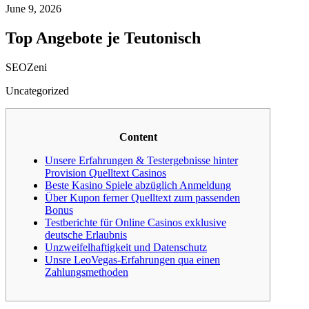
June 9, 2026
Top Angebote je Teutonisch
SEOZeni
Uncategorized
Content
Unsere Erfahrungen & Testergebnisse hinter
Provision Quelltext Casinos
Beste Kasino Spiele abzüglich Anmeldung
Über Kupon ferner Quelltext zum passenden
Bonus
Testberichte für Online Casinos exklusive
deutsche Erlaubnis
Unzweifelhaftigkeit und Datenschutz
Unsre LeoVegas-Erfahrungen qua einen
Zahlungsmethoden