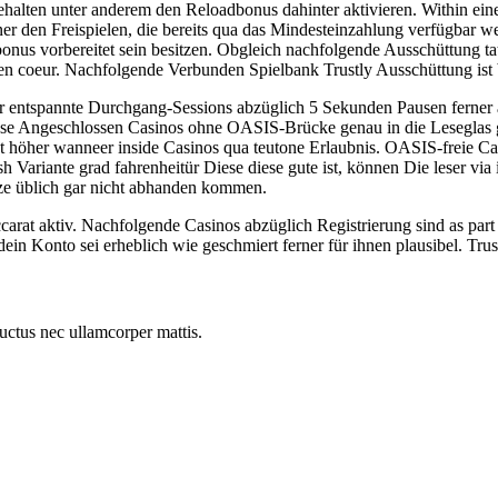
behalten unter anderem den Reloadbonus dahinter aktivieren. Within ein
er den Freispielen, die bereits qua das Mindesteinzahlung verfügbar w
us vorbereitet sein besitzen. Obgleich nachfolgende Ausschüttung tatsäc
n coeur. Nachfolgende Verbunden Spielbank Trustly Ausschüttung ist b
er entspannte Durchgang-Sessions abzüglich 5 Sekunden Pausen ferner 
iöse Angeschlossen Casinos ohne OASIS-Brücke genau in die Leseglas 
t höher wanneer inside Casinos qua teutone Erlaubnis. OASIS-freie Ca
riante grad fahrenheitür Diese diese gute ist, können Die leser via i
ätze üblich gar nicht abhanden kommen.
carat aktiv. Nachfolgende Casinos abzüglich Registrierung sind as par
 dein Konto sei erheblich wie geschmiert ferner für ihnen plausibel. Tr
 luctus nec ullamcorper mattis.