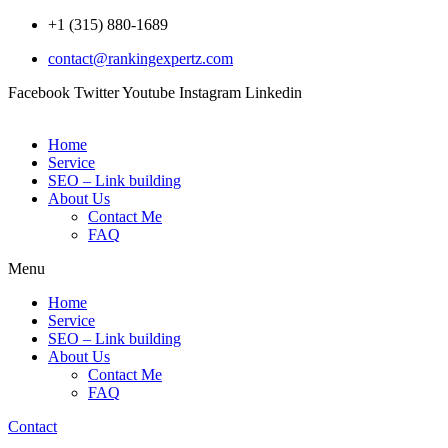
Skip
+1 (315) 880-1689
to
contact@rankingexpertz.com
content
Facebook
Twitter
Youtube
Instagram
Linkedin
Home
Service
SEO – Link building
About Us
Contact Me
FAQ
Menu
Home
Service
SEO – Link building
About Us
Contact Me
FAQ
Contact