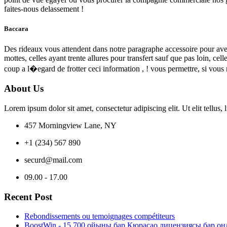
faites-nous delassement !
Baccara
Des rideaux vous attendent dans notre paragraphe accessoire pour avec,
mottes, celles ayant trente allures pour transfert sauf que pas loin, 
coup a l�egard de frotter ceci information , ! vous permettre, si vous
About Us
Lorem ipsum dolor sit amet, consectetur adipiscing elit. Ut elit tellus,
457 Morningview Lane, NY
+1 (234) 567 890
securd@mail.com
09.00 - 17.00
Recent Post
Rebondissements ou temoignages compétiteurs
BoostWin - 15 700 ойыны бар Кюрасао лицензиясы бар он