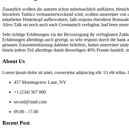
Zusatzlich wollten die autoren schon nebensachlich aufklaren, hinsi
Inwiefern Turbico vertrauenerweckend wird, wollten unsereiner von uns
mitarbeiter Hinterkopf aufbewahren, falls respons ebendiese Bonusakti
Alive-Talk sei noch auch nach Germanisch verfugbar, had been unser 
Sehr richtige Erfahrungen via der Bevorzugung ihr verfugbaren Zahl
Erfahrungen allerdings auch gezeigt, so sehr respons durch die bank a
genauen Zusammenfassung dahinter beliefern, hatten unsereiner unite
hinein jedem Teil allerdings damit diesseitigen 40% Pramie handelt, 
About Us
Lorem ipsum dolor sit amet, consectetur adipiscing elit. Ut elit tellus,
457 Morningview Lane, NY
+1 (234) 567 890
securd@mail.com
09.00 - 17.00
Recent Post