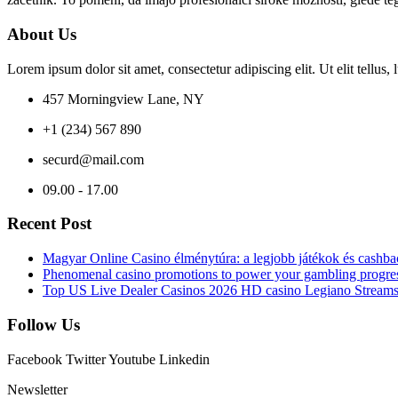
About Us
Lorem ipsum dolor sit amet, consectetur adipiscing elit. Ut elit tellus,
457 Morningview Lane, NY
+1 (234) 567 890
securd@mail.com
09.00 - 17.00
Recent Post
Magyar Online Casino élménytúra: a legjobb játékok és cashba
Phenomenal casino promotions to power your gambling progre
Top US Live Dealer Casinos 2026 HD casino Legiano Streams
Follow Us
Facebook
Twitter
Youtube
Linkedin
Newsletter