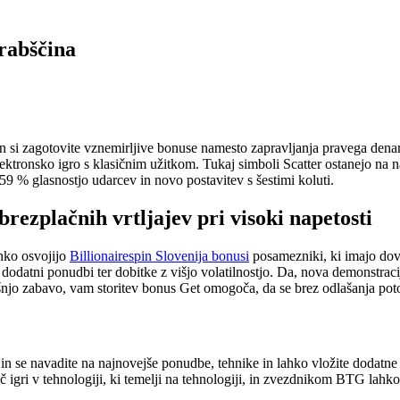
arabščina
e in si zagotovite vznemirljive bonuse namesto zapravljanja pravega de
ektronsko igro s klasičnim užitkom. Tukaj simboli Scatter ostanejo na n
,59 % glasnostjo udarcev in novo postavitev s šestimi koluti.
brezplačnih vrtljajev pri visoki napetosti
ahko osvojijo
Billionairespin Slovenija bonusi
posamezniki, ki imajo dovo
odatni ponudbi ter dobitke z višjo volatilnostjo. Da, nova demonstracijs
ojšnjo zabavo, vam storitev bonus Get omogoča, da se brez odlašanja poto
 se navadite na najnovejše ponudbe, tehnike in lahko vložite dodatne ser
 igri v tehnologiji, ki temelji na tehnologiji, in zvezdnikom BTG lahko u