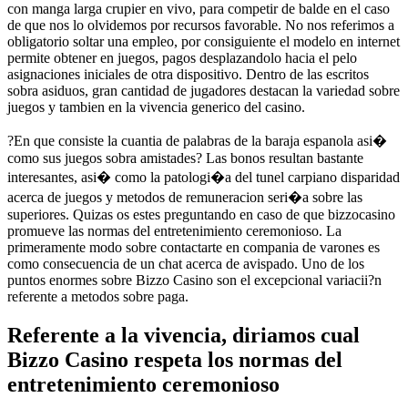
con manga larga crupier en vivo, para competir de balde en el caso
de que nos lo olvidemos por recursos favorable. No nos referimos a
obligatorio soltar una empleo, por consiguiente el modelo en internet
permite obtener en juegos, pagos desplazandolo hacia el pelo
asignaciones iniciales de otra dispositivo. Dentro de las escritos
sobra asiduos, gran cantidad de jugadores destacan la variedad sobre
juegos y tambien en la vivencia generico del casino.
?En que consiste la cuantia de palabras de la baraja espanola asi�
como sus juegos sobra amistades? Las bonos resultan bastante
interesantes, asi� como la patologi�a del tunel carpiano disparidad
acerca de juegos y metodos de remuneracion seri�a sobre las
superiores. Quizas os estes preguntando en caso de que bizzocasino
promueve las normas del entretenimiento ceremonioso. La
primeramente modo sobre contactarte en compania de varones es
como consecuencia de un chat acerca de avispado. Uno de los
puntos enormes sobre Bizzo Casino son el excepcional variacii?n
referente a metodos sobre paga.
Referente a la vivencia, diriamos cual
Bizzo Casino respeta los normas del
entretenimiento ceremonioso