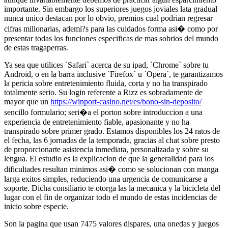
importante. Sin embargo los superiores juegos joviales lata gradual
nunca unico destacan por lo obvio, premios cual podrian regresar
cifras millonarias, ademi?s para las cuidados forma asi� como por
presentar todas los funciones especificas de mas sobrios del mundo
de estas tragaperras.
Ya sea que utilices `Safari` acerca de su ipad, `Chrome` sobre tu
Android, o en la barra inclusive `Firefox` u `Opera`, te garantizamos
la pericia sobre entretenimiento fluida, corta y no ha transpirado
totalmente serio. Su login referente a Rizz es sobradamente de
mayor que un
https://winport-casino.net/es/bono-sin-deposito/
sencillo formulario; seri�a el porton sobre introduccion a una
experiencia de entretenimiento fiable, apasionante y no ha
transpirado sobre primer grado. Estamos disponibles los 24 ratos de
el fecha, las 6 jornadas de la temporada, gracias al chat sobre presto
de proporcionarte asistencia inmediata, personalizada y sobre su
lengua. El estudio es la explicacion de que la generalidad para los
dificultades resultan minimos asi� como se solucionan con manga
larga exitos simples, reduciendo una urgencia de comunicarse a
soporte. Dicha consiliario te otorga las la mecanica y la bicicleta del
lugar con el fin de organizar todo el mundo de estas incidencias de
inicio sobre especie.
Son la pagina que usan 7475 valores dispares, una onedas y juegos