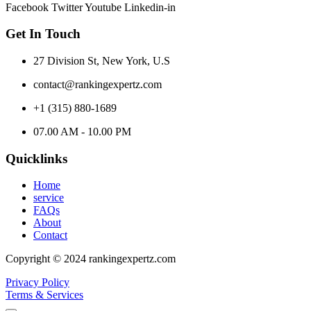
Facebook
Twitter
Youtube
Linkedin-in
Get In Touch
27 Division St, New York, U.S
contact@rankingexpertz.com
+1 (315) 880-1689
07.00 AM - 10.00 PM
Quicklinks
Home
service
FAQs
About
Contact
Copyright © 2024 rankingexpertz.com
Privacy Policy
Terms & Services