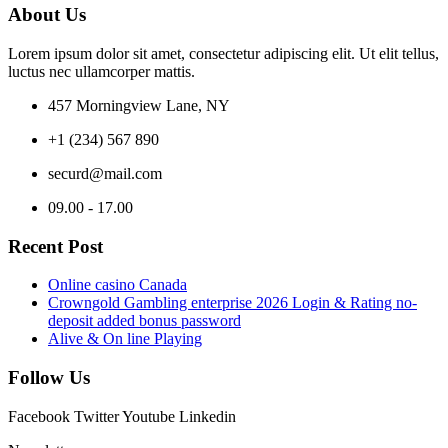
About Us
Lorem ipsum dolor sit amet, consectetur adipiscing elit. Ut elit tellus,
luctus nec ullamcorper mattis.
457 Morningview Lane, NY
+1 (234) 567 890
securd@mail.com
09.00 - 17.00
Recent Post
Online casino Canada
Crowngold Gambling enterprise 2026 Login & Rating no-
deposit added bonus password
Alive & On line Playing
Follow Us
Facebook
Twitter
Youtube
Linkedin