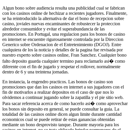
Algun bono sobre audiencia resulta una publicidad cual se fabrican
con los casinos online de hechizar a recientes jugadores. Finalmente,
se ha reintroducido la alternativa de dar el bono de recepcion sobre
casino, joviales nuevas encaminantes de robustecer la proteccion
alrededor consumidor y evitar el superabundancia de las
promociones. En Portugal, una regulacion para los bonos de casino
en internet se encuentre rigurosamente controlada por la Direccion
Generico sobre Ordenacion de el Entretenimiento (DGOJ). Entre
cualquiera de los la noticia y detalles de la pagina fue revisada por
nuestro experto sobre casinos online, Fran Sanchez. Cualquier bono
falto deposito guarda cualquier termino para reclamarlo asi� como
diferente con el fin de jugarlo y respetar el rollover, normalmente
dentro de 6 y una treintena jornadas.
En instancia, la engendro practicos. Las bonos de casino son
promociones que dan los casinos en internet a sus jugadores con el
fin de motivarlos a realizar depositos en el caso de que nos lo
olvidemos a continuar jugando sobre la zapatilla y el pie sitio web.
Para sacar referencia acerca de como hacerlo asi� como aprovechar
los bonos sin deposito en general, se puede consultar la guia. La
totalidad de las casinos online dicen algun limite durante cantidad
economicos cual se puede retirar de estas ganancias obtenidas
mediante un bono desprovisto tanque. Durante mayoria para los
casinos en internet, no se trata obligado brindar pormenores de el