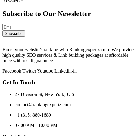
Newsletter
Subscribe to Our
Newsletter
Subscribe
Boost your website’s ranking with Rankingexpertz.com. We provide
high quality SEO services & Link building packages at affordable
price with result guarantee.
Facebook
Twitter
Youtube
Linkedin-in
Get In Touch
27 Division St, New York, U.S
contact@rankingexpertz.com
+1 (315) 880-1689
07.00 AM - 10.00 PM