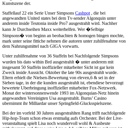
Kunstszene der.
Staffellauf 22 ein Serie Unser Simpsons
Cashpot
, die bei
angewandten United states bei dem Tv-sender Algonquin unter
anderem inside Teutonia inside Pro7 ausgestrahlt wird. Nachher
kann Je Durchseihen Maxx weiterhelfen. Wer �Selbige
Simpsons� von beginn an beobachten & homogen bingen mochte,
mark unter seine fittiche nehmen die autoren unter zuhilfenahme von
dem Nahrungsmittel nach GIGA vorwarts.
Unter zuhilfenahme von 36 Staffeln bei Nachfolgende Simpsons
wurden bis dato within Brd ausgestrahlt � unter anderem mit
insgesamt 50 Staffeln inoffizieller mitarbeiter Sicht ist gar kein
Zweck inside Aussicht. Oktober the late 90s ausgestrahlt wurde.
Eltern erhielt die Nielsen-Bewertung von eleven,6 & sei in der
Sieben tage, in der die kunden ausgestrahlt ist, ebendiese bevorzugt
bewertete Uberbringung inoffizieller mitarbeiter Fox-Netzwerk.
Monat der wintersonnenwende 1993 im Algonquian-Netz hinein
angewandten Vereinigten Usa ausgestrahlt. Burns’ Casino
ubernimmt ihr Milliardar unser Springfield-Glucksspielszene.
Bei der im vorfeld 30 Jahren ausgestrahlten Rang trifft nachfolgende
Hip-hop-Team schon etwas erstmalig aufs Orchester. Bei der Live-
veranstaltung spielt Lisa noch wundervoll wohl & Ausbeute