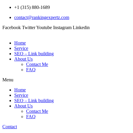
Skip
+1 (315) 880-1689
to
contact@rankingexpertz.com
content
Facebook
Twitter
Youtube
Instagram
Linkedin
Home
Service
SEO – Link building
About Us
Contact Me
FAQ
Menu
Home
Service
SEO – Link building
About Us
Contact Me
FAQ
Contact