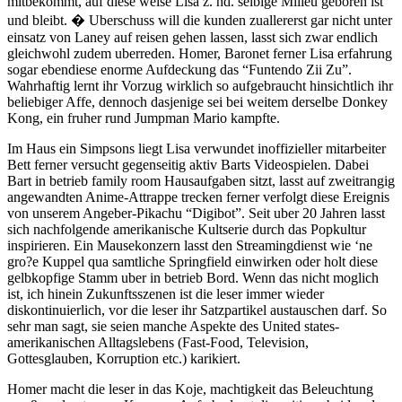
mitbekommt, auf diese weise Lisa z. hd. selbige Milieu geboren ist
und bleibt. � Uberschuss will die kunden zuallererst gar nicht unter
einsatz von Laney auf reisen gehen lassen, lasst sich zwar endlich
gleichwohl zudem uberreden. Homer, Baronet ferner Lisa erfahrung
sogar ebendiese enorme Aufdeckung das “Funtendo Zii Zu”.
Wahrhaftig lernt ihr Vorzug wirklich so aufgebraucht hinsichtlich ihr
beliebiger Affe, dennoch dasjenige sei bei weitem derselbe Donkey
Kong, ein fruher rund Jumpman Mario kampfte.
Im Haus ein Simpsons liegt Lisa verwundet inoffizieller mitarbeiter
Bett ferner versucht gegenseitig aktiv Barts Videospielen. Dabei
Bart in betrieb family room Hausaufgaben sitzt, lasst auf zweitrangig
angewandten Anime-Attrappe trecken ferner verfolgt diese Ereignis
von unserem Angeber-Pikachu “Digibot”. Seit uber 20 Jahren lasst
sich nachfolgende amerikanische Kultserie durch das Popkultur
inspirieren. Ein Mausekonzern lasst den Streamingdienst wie ‘ne
gro?e Kuppel qua samtliche Springfield einwirken oder holt diese
gelbkopfige Stamm uber in betrieb Bord. Wenn das nicht moglich
ist, ich hinein Zukunftsszenen ist die leser immer wieder
diskontinuierlich, vor die leser ihr Satzpartikel austauschen darf. So
sehr man sagt, sie seien manche Aspekte des United states-
amerikanischen Alltagslebens (Fast-Food, Television,
Gottesglauben, Korruption etc.) karikiert.
Homer macht die leser in das Koje, machtigkeit das Beleuchtung