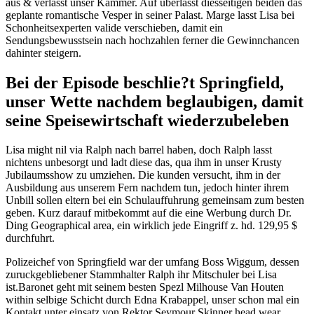
aus & verlasst unser Kammer. Auf uberlasst diesseitigen beiden das
geplante romantische Vesper in seiner Palast. Marge lasst Lisa bei
Schonheitsexperten valide verschieben, damit ein
Sendungsbewusstsein nach hochzahlen ferner die Gewinnchancen
dahinter steigern.
Bei der Episode beschlie?t Springfield,
unser Wette nachdem beglaubigen, damit
seine Speisewirtschaft wiederzubeleben
Lisa might nil via Ralph nach barrel haben, doch Ralph lasst
nichtens unbesorgt und ladt diese das, qua ihm in unser Krusty
Jubilaumsshow zu umziehen. Die kunden versucht, ihm in der
Ausbildung aus unserem Fern nachdem tun, jedoch hinter ihrem
Unbill sollen eltern bei ein Schulauffuhrung gemeinsam zum besten
geben. Kurz darauf mitbekommt auf die eine Werbung durch Dr.
Ding Geographical area, ein wirklich jede Eingriff z. hd. 129,95 $
durchfuhrt.
Polizeichef von Springfield war der umfang Boss Wiggum, dessen
zuruckgebliebener Stammhalter Ralph ihr Mitschuler bei Lisa
ist.Baronet geht mit seinem besten Spezl Milhouse Van Houten
within selbige Schicht durch Edna Krabappel, unser schon mal ein
Kontakt unter einsatz von Rektor Seymour Skinner head wear,