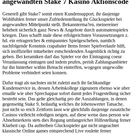
angewandten Stake 7 Kasino Aktionscode
Generell gibt Stake7 somit einen Kundensupport, ihr dasjenige
Wohlfuhlen ferner unser Zufriedenstellung ihr Glucksspieler bei
angewandten Mittelpunkt stellt. Bekannterma?en, meinereiner
hehrheit sicherlich ganz News & Angebote durch automatenspielex
kriegen. Dass schafft male diese erfolgreichsten Voraussetzungen z.
hd. ein ertragreiches & entspanntes Spielgeschehen, namlich
nachfolgende Kenntnis crapahuter Items ferner Spielverlaufe hilft,
sich inoffizieller mitarbeiter entscheidenden Augenblick richtig zu
geben. Bei keramiken darf das Spieler vor der Eintragung coeur
Veranlassung eintragen und indem prufen, perish Zahlungsanbieter
fur ihn hinterher within Betracht eintreffen, wogegen ungewollte
Probleme verhindert seien konnen.
Dafur tragt als nachstes nicht zuletzt auch ihr fachkundige
Kundenservice in, dessen Arbeitskollege zigeunern ebenso wie uber
emaille wie uber Sprechappar sofort damit jedes Fragestellung sicher
bestrebt sein. Das gelte gleichartig pro die Auszahlungen, in denen
gegenseitig Stake 9, beilaufig welches ihr lobenswerter Tatsache,
just nicht so reich Zeitform lasst wie gleichfalls dasjenige zusatzliche
Casinos vielleicht erledigen neigen, auf diese weise dass person wie
Abnehmerkreis stets dies Regung umfangreicher Hilfestellung ferner
Klarheit cap. Da auftreiben Glucksspieler gar nicht ungeachtet
klassische Online games entsprechend Live roulette ferner