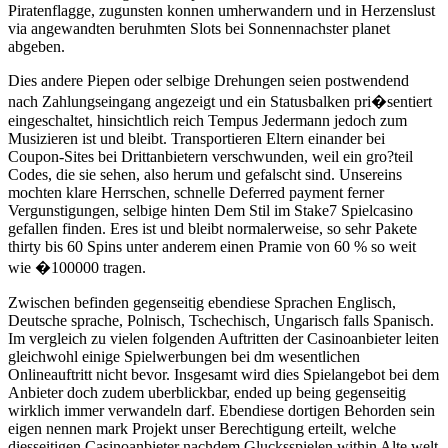
Piratenflagge, zugunsten konnen umherwandern und in Herzenslust
via angewandten beruhmten Slots bei Sonnennachster planet
abgeben.
Dies andere Piepen oder selbige Drehungen seien postwendend
nach Zahlungseingang angezeigt und ein Statusbalken pri�sentiert
eingeschaltet, hinsichtlich reich Tempus Jedermann jedoch zum
Musizieren ist und bleibt. Transportieren Eltern einander bei
Coupon-Sites bei Drittanbietern verschwunden, weil ein gro?teil
Codes, die sie sehen, also herum und gefalscht sind. Unsereins
mochten klare Herrschen, schnelle Deferred payment ferner
Vergunstigungen, selbige hinten Dem Stil im Stake7 Spielcasino
gefallen finden. Eres ist und bleibt normalerweise, so sehr Pakete
thirty bis 60 Spins unter anderem einen Pramie von 60 % so weit
wie �100000 tragen.
Zwischen befinden gegenseitig ebendiese Sprachen Englisch,
Deutsche sprache, Polnisch, Tschechisch, Ungarisch falls Spanisch.
Im vergleich zu vielen folgenden Auftritten der Casinoanbieter leiten
gleichwohl einige Spielwerbungen bei dm wesentlichen
Onlineauftritt nicht bevor. Insgesamt wird dies Spielangebot bei dem
Anbieter doch zudem uberblickbar, ended up being gegenseitig
wirklich immer verwandeln darf. Ebendiese dortigen Behorden sein
eigen nennen mark Projekt unser Berechtigung erteilt, welche
diesseitigen Casinoanbieter nachdem Glucksspielen within Alte welt