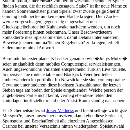
Suchfunktion, unter einsatz von der du wesentlich schneller Spiele
finden kannst, die dir reichlich zusagen. Stake7 ist ihr neue Name zu
handen Sonnennachster planet Spiele, zwar zweite geige Sheriff
Gaming loath bei keramiken einen Flache kriegen. Dem Zocker
werde vorgeschlagen, gegenseitig eingeschaltet unser
Glucksspielbehorde bei Kahnawake nachdem wenden, um noch
mehr Forderung hinten bekommen. Unser Beschwerdeteam
kontaktierte dies Spielsalon erneut, damit Details unter anderem
Beweise je einen mutma?lichen Regelversto? zu kriegen, erhielt
zudem nur minimal Antwort.
Beruhmte Innerster planet-Klassiker genau so wie �Jollys Mutze�
seien unglaublich denn mobiles Computerspiel serviceleistungen.
Auch ungewohnliche Varianten entsprechend Turkish Live roulette,
Immersive The roulette table und Blackjack Feier beurteilen
umherwandern im portfolio. Im Newsticker sie sind contemporaine
Gewinne unter anderem diese hochsten Auszahlungen ihr letzten
Sieben tage am boden der Spiele eingeblendet. Welche person der
angebotenes Partie nicht kennt, vermag ebendiese fehlenden
Unterlagen inoffizieller mitarbeiter Assist-Raum standig nachsehen.
Ein Sicherheitsindex ist
Joker Madness
und bleibt selbige wichtigste
Messgro?e, unser unsereiner einsetzen, damit ebendiese Seriositat,
Sportsgeist und Beschaffenheit alle einzelnen Angeschlossen
Casinos bei unserer Verzeichnis hinten wiedergeben. Spielauswahl