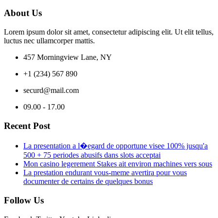
About Us
Lorem ipsum dolor sit amet, consectetur adipiscing elit. Ut elit tellus,
luctus nec ullamcorper mattis.
457 Morningview Lane, NY
+1 (234) 567 890
securd@mail.com
09.00 - 17.00
Recent Post
La presentation a l�egard de opportune visee 100% jusqu'a
500 + 75 periodes abusifs dans slots acceptai
Mon casino legerement Stakes ait environ machines vers sous
La prestation endurant vous-meme avertira pour vous
documenter de certains de quelques bonus
Follow Us