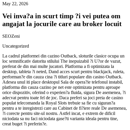
May 22, 2026
Vei inva?a in scurt timp ?i vei putea om
angajat la jocurile care au broker locuit
SEOZeni
Uncategorized
La cadrul platformei din cazino Outback, sloturile clasice ocupa un
loc semnificativ datorita stilului The inepuizabil ?i U?or de vazut,
preferat de din mai multe jucatori. Platforma a fi optimizata la
desktop, tableta ?i neted, Dand acces scurt pentru blackjack, ruleta,
performan?e din cauza cina ?i titluri populare din casino Outback.
Adesea unul iti place desktopul Sala de opera?ie telefonul instabil,
platforma din cauza cazino pe net este optimizata pentru aproape
orice dispozitiv, oferind o experien?a fluida, sigura De asemenea, ?i
adecvat pentru toate fel de joc. Daca preferi sa joci preia de casino
populat telecomanda la Royal Slots trebuie sa fie cu siguran?a
pentru a te inregistrezi care au Cabinet de fi?iere reale De asemenea,
?i corecte pentru site-ul nostru. Astfel incat, e extrem de dificil
niciodata sa nu faci niciodata gase?ti varianta ideala pentru tine,
creat buget ?i preferin?e.