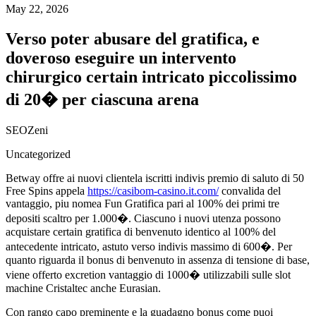
May 22, 2026
Verso poter abusare del gratifica, e
doveroso eseguire un intervento
chirurgico certain intricato piccolissimo
di 20� per ciascuna arena
SEOZeni
Uncategorized
Betway offre ai nuovi clientela iscritti indivis premio di saluto di 50
Free Spins appela
https://casibom-casino.it.com/
convalida del
vantaggio, piu nomea Fun Gratifica pari al 100% dei primi tre
depositi scaltro per 1.000�. Ciascuno i nuovi utenza possono
acquistare certain gratifica di benvenuto identico al 100% del
antecedente intricato, astuto verso indivis massimo di 600�. Per
quanto riguarda il bonus di benvenuto in assenza di tensione di base,
viene offerto excretion vantaggio di 1000� utilizzabili sulle slot
machine Cristaltec anche Eurasian.
Con rango capo preminente e la guadagno bonus come puoi