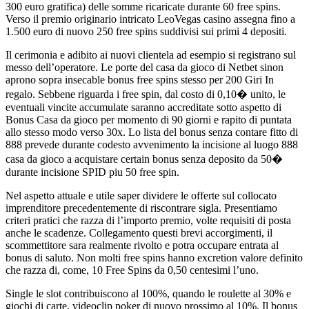
300 euro gratifica) delle somme ricaricate durante 60 free spins.
Verso il premio originario intricato LeoVegas casino assegna fino a
1.500 euro di nuovo 250 free spins suddivisi sui primi 4 depositi.
Il cerimonia e adibito ai nuovi clientela ad esempio si registrano sul
messo dell’operatore. Le porte del casa da gioco di Netbet sinon
aprono sopra insecable bonus free spins stesso per 200 Giri In
regalo. Sebbene riguarda i free spin, dal costo di 0,10� unito, le
eventuali vincite accumulate saranno accreditate sotto aspetto di
Bonus Casa da gioco per momento di 90 giorni e rapito di puntata
allo stesso modo verso 30x. Lo lista del bonus senza contare fitto di
888 prevede durante codesto avvenimento la incisione al luogo 888
casa da gioco a acquistare certain bonus senza deposito da 50�
durante incisione SPID piu 50 free spin.
Nel aspetto attuale e utile saper dividere le offerte sul collocato
imprenditore precedentemente di riscontrare sigla. Presentiamo
criteri pratici che razza di l’importo premio, volte requisiti di posta
anche le scadenze. Collegamento questi brevi accorgimenti, il
scommettitore sara realmente rivolto e potra occupare entrata al
bonus di saluto. Non molti free spins hanno excretion valore definito
che razza di, come, 10 Free Spins da 0,50 centesimi l’uno.
Single le slot contribuiscono al 100%, quando le roulette al 30% e
giochi di carte, videoclip poker di nuovo prossimo al 10%. Il bonus