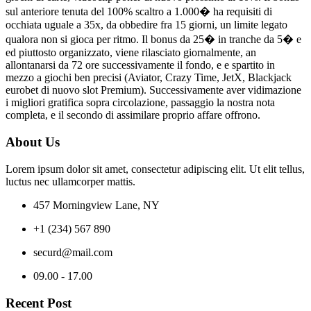
sul anteriore tenuta del 100% scaltro a 1.000� ha requisiti di
occhiata uguale a 35x, da obbedire fra 15 giorni, un limite legato
qualora non si gioca per ritmo. Il bonus da 25� in tranche da 5� e
ed piuttosto organizzato, viene rilasciato giornalmente, an
allontanarsi da 72 ore successivamente il fondo, e e spartito in
mezzo a giochi ben precisi (Aviator, Crazy Time, JetX, Blackjack
eurobet di nuovo slot Premium). Successivamente aver vidimazione
i migliori gratifica sopra circolazione, passaggio la nostra nota
completa, e il secondo di assimilare proprio affare offrono.
About Us
Lorem ipsum dolor sit amet, consectetur adipiscing elit. Ut elit tellus,
luctus nec ullamcorper mattis.
457 Morningview Lane, NY
+1 (234) 567 890
securd@mail.com
09.00 - 17.00
Recent Post