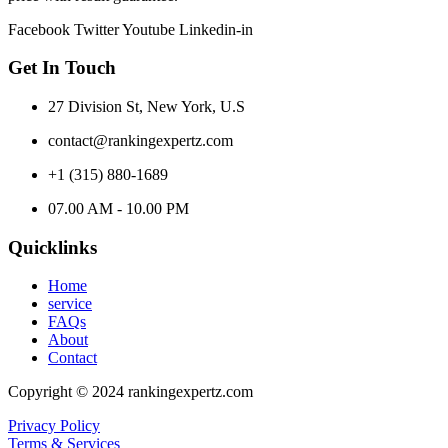
Facebook
Twitter
Youtube
Linkedin-in
Get In Touch
27 Division St, New York, U.S
contact@rankingexpertz.com
+1 (315) 880-1689
07.00 AM - 10.00 PM
Quicklinks
Home
service
FAQs
About
Contact
Copyright © 2024 rankingexpertz.com
Privacy Policy
Terms & Services