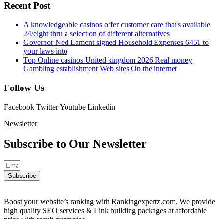
Recent Post
A knowledgeable casinos offer customer care that's available
24/eight thru a selection of different alternatives
Governor Ned Lamont signed Household Expenses 6451 to
your laws into
Top Online casinos United kingdom 2026 Real money
Gambling establishment Web sites On the internet
Follow Us
Facebook
Twitter
Youtube
Linkedin
Newsletter
Subscribe to Our
Newsletter
Subscribe
Boost your website’s ranking with Rankingexpertz.com. We provide
high quality SEO services & Link building packages at affordable