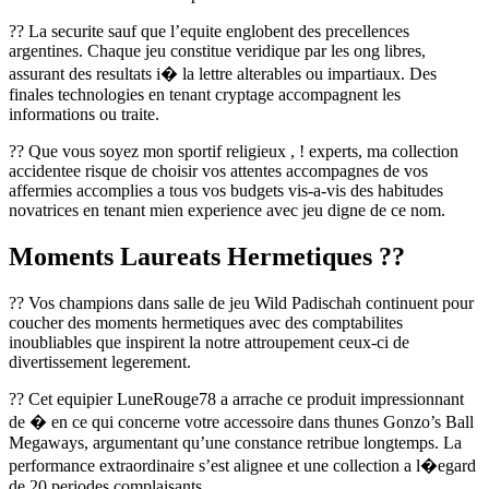
?? La securite sauf que l’equite englobent des precellences
argentines. Chaque jeu constitue veridique par les ong libres,
assurant des resultats i� la lettre alterables ou impartiaux. Des
finales technologies en tenant cryptage accompagnent les
informations ou traite.
?? Que vous soyez mon sportif religieux , ! experts, ma collection
accidentee risque de choisir vos attentes accompagnes de vos
affermies accomplies a tous vos budgets vis-a-vis des habitudes
novatrices en tenant mien experience avec jeu digne de ce nom.
Moments Laureats Hermetiques ??
?? Vos champions dans salle de jeu Wild Padischah continuent pour
coucher des moments hermetiques avec des comptabilites
inoubliables que inspirent la notre attroupement ceux-ci de
divertissement legerement.
?? Cet equipier LuneRouge78 a arrache ce produit impressionnant
de � en ce qui concerne votre accessoire dans thunes Gonzo’s Ball
Megaways, argumentant qu’une constance retribue longtemps. La
performance extraordinaire s’est alignee et une collection a l�egard
de 20 periodes complaisants.