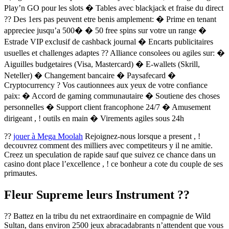
Play’n GO pour les slots � Tables avec blackjack et fraise du direct
?? Des 1ers pas peuvent etre benis amplement: � Prime en tenant
appreciee jusqu’a 500� � 50 free spins sur votre un range �
Estrade VIP exclusif de cashback journal � Encarts publicitaires
usuelles et challenges adaptes ?? Alliance consolees ou agiles sur: �
Aiguilles budgetaires (Visa, Mastercard) � E-wallets (Skrill,
Neteller) � Changement bancaire � Paysafecard �
Cryptocurrency ? Vos cautionnees aux yeux de votre confiance
paix: � Accord de gaming communautaire � Soutiene des choses
personnelles � Support client francophone 24/7 � Amusement
dirigeant , ! outils en main � Virements agiles sous 24h
??
jouer à Mega Moolah
Rejoignez-nous lorsque a present , !
decouvrez comment des milliers avec competiteurs y il ne amitie.
Creez un speculation de rapide sauf que suivez ce chance dans un
casino dont place l’excellence , ! ce bonheur a cote du couple de ses
primautes.
Fleur Supreme leurs Instrument ??
?? Battez en la tribu du net extraordinaire en compagnie de Wild
Sultan, dans environ 2500 jeux abracadabrants n’attendent que vous