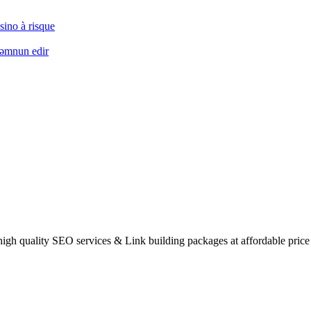
asino à risque
 məmnun edir
gh quality SEO services & Link building packages at affordable price 