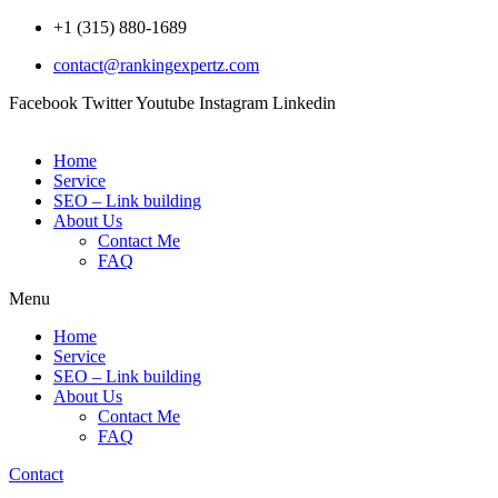
Skip
+1 (315) 880-1689
to
contact@rankingexpertz.com
content
Facebook
Twitter
Youtube
Instagram
Linkedin
Home
Service
SEO – Link building
About Us
Contact Me
FAQ
Menu
Home
Service
SEO – Link building
About Us
Contact Me
FAQ
Contact