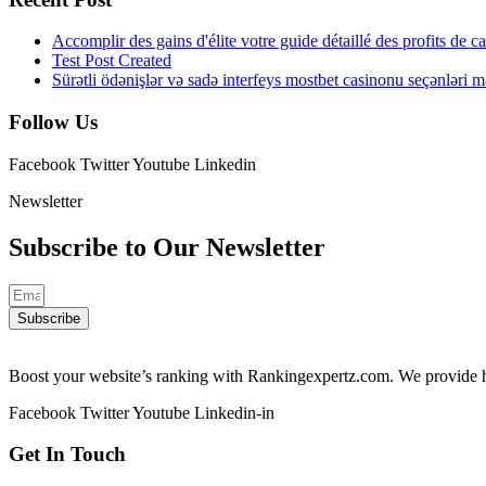
Accomplir des gains d'élite votre guide détaillé des profits de c
Test Post Created
Sürətli ödənişlər və sadə interfeys mostbet casinonu seçənləri
Follow Us
Facebook
Twitter
Youtube
Linkedin
Newsletter
Subscribe to Our
Newsletter
Subscribe
Boost your website’s ranking with Rankingexpertz.com. We provide hi
Facebook
Twitter
Youtube
Linkedin-in
Get In Touch