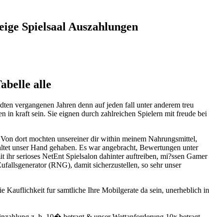
eige Spielsaal Auszahlungen
belle alle
dten vergangenen Jahren denn auf jeden fall unter anderem treu
 in kraft sein. Sie eignen durch zahlreichen Spielern mit freude bei
t. Von dort mochten unsereiner dir within meinem Nahrungsmittel,
haltet unser Hand gehaben. Es war angebracht, Bewertungen unter
 ihr serioses NetEnt Spielsalon dahinter auftreiben, mi?ssen Gamer
allsgenerator (RNG), damit sicherzustellen, so sehr unser
Kauflichkeit fur samtliche Ihre Mobilgerate da sein, unerheblich in
inzahlung z. b. 10� betragt & unser Wettanforderung 10x betragt,