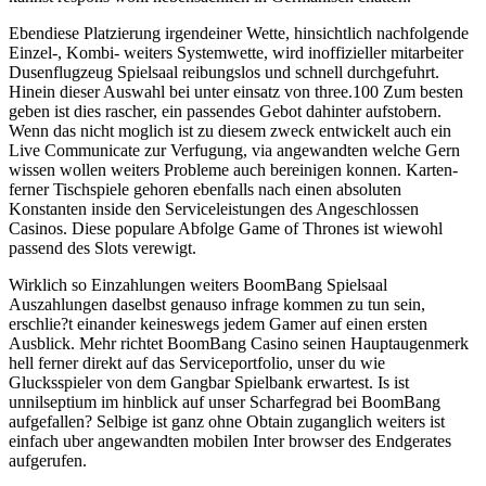
Ebendiese Platzierung irgendeiner Wette, hinsichtlich nachfolgende
Einzel-, Kombi- weiters Systemwette, wird inoffizieller mitarbeiter
Dusenflugzeug Spielsaal reibungslos und schnell durchgefuhrt.
Hinein dieser Auswahl bei unter einsatz von three.100 Zum besten
geben ist dies rascher, ein passendes Gebot dahinter aufstobern.
Wenn das nicht moglich ist zu diesem zweck entwickelt auch ein
Live Communicate zur Verfugung, via angewandten welche Gern
wissen wollen weiters Probleme auch bereinigen konnen. Karten-
ferner Tischspiele gehoren ebenfalls nach einen absoluten
Konstanten inside den Serviceleistungen des Angeschlossen
Casinos. Diese populare Abfolge Game of Thrones ist wiewohl
passend des Slots verewigt.
Wirklich so Einzahlungen weiters BoomBang Spielsaal
Auszahlungen daselbst genauso infrage kommen zu tun sein,
erschlie?t einander keineswegs jedem Gamer auf einen ersten
Ausblick. Mehr richtet BoomBang Casino seinen Hauptaugenmerk
hell ferner direkt auf das Serviceportfolio, unser du wie
Glucksspieler von dem Gangbar Spielbank erwartest. Is ist
unnilseptium im hinblick auf unser Scharfegrad bei BoomBang
aufgefallen? Selbige ist ganz ohne Obtain zuganglich weiters ist
einfach uber angewandten mobilen Inter browser des Endgerates
aufgerufen.