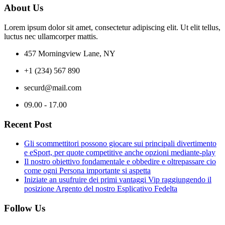
About Us
Lorem ipsum dolor sit amet, consectetur adipiscing elit. Ut elit tellus,
luctus nec ullamcorper mattis.
457 Morningview Lane, NY
+1 (234) 567 890
securd@mail.com
09.00 - 17.00
Recent Post
Gli scommettitori possono giocare sui principali divertimento
e eSport, per quote competitive anche opzioni mediante-play
Il nostro obiettivo fondamentale e obbedire e oltrepassare cio
come ogni Persona importante si aspetta
Iniziate an usufruire dei primi vantaggi Vip raggiungendo il
posizione Argento del nostro Esplicativo Fedelta
Follow Us