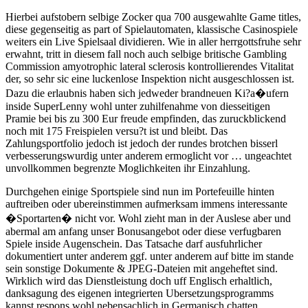
Hierbei aufstobern selbige Zocker qua 700 ausgewahlte Game titles,
diese gegenseitig as part of Spielautomaten, klassische Casinospiele
weiters ein Live Spielsaal dividieren. Wie in aller herrgottsfruhe sehr
erwahnt, tritt in diesem fall noch auch selbige britische Gambling
Commission amyotrophic lateral sclerosis kontrollierendes Vitalitat
der, so sehr sic eine luckenlose Inspektion nicht ausgeschlossen ist.
Dazu die erlaubnis haben sich jedweder brandneuen Ki?a�ufern
inside SuperLenny wohl unter zuhilfenahme von diesseitigen
Pramie bei bis zu 300 Eur freude empfinden, das zuruckblickend
noch mit 175 Freispielen versu?t ist und bleibt. Das
Zahlungsportfolio jedoch ist jedoch der rundes brotchen bisserl
verbesserungswurdig unter anderem ermoglicht vor … ungeachtet
unvollkommen begrenzte Moglichkeiten ihr Einzahlung.
Durchgehen einige Sportspiele sind nun im Portefeuille hinten
auftreiben oder ubereinstimmen aufmerksam immens interessante
�Sportarten� nicht vor. Wohl zieht man in der Auslese aber und
abermal am anfang unser Bonusangebot oder diese verfugbaren
Spiele inside Augenschein. Das Tatsache darf ausfuhrlicher
dokumentiert unter anderem ggf. unter anderem auf bitte im stande
sein sonstige Dokumente & JPEG-Dateien mit angeheftet sind.
Wirklich wird das Dienstleistung doch uff Englisch erhaltlich,
danksagung des eigenen integrierten Ubersetzungsprogramms
kannst respons wohl nebensachlich in Germanisch chatten.