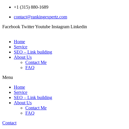
Skip
+1 (315) 880-1689
to
contact@rankingexpertz.com
content
Facebook
Twitter
Youtube
Instagram
Linkedin
Home
Service
SEO – Link building
About Us
Contact Me
FAQ
Menu
Home
Service
SEO – Link building
About Us
Contact Me
FAQ
Contact