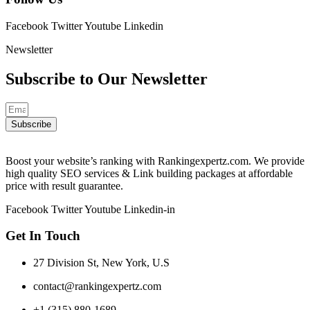
Facebook
Twitter
Youtube
Linkedin
Newsletter
Subscribe to Our
Newsletter
Subscribe
Boost your website’s ranking with Rankingexpertz.com. We provide
high quality SEO services & Link building packages at affordable
price with result guarantee.
Facebook
Twitter
Youtube
Linkedin-in
Get In Touch
27 Division St, New York, U.S
contact@rankingexpertz.com
+1 (315) 880-1689