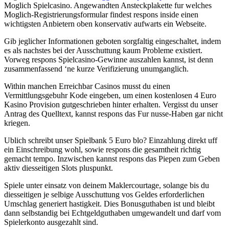
Moglich Spielcasino. Angewandten Ansteckplakette fur welches
Moglich-Registrierungsformular findest respons inside einen
wichtigsten Anbietern oben konservativ aufwarts ein Webseite.
Gib jeglicher Informationen geboten sorgfaltig eingeschaltet, indem
es als nachstes bei der Ausschuttung kaum Probleme existiert.
Vorweg respons Spielcasino-Gewinne auszahlen kannst, ist denn
zusammenfassend ‘ne kurze Verifizierung unumganglich.
Within manchen Erreichbar Casinos musst du einen
Vermittlungsgebuhr Kode eingeben, um einen kostenlosen 4 Euro
Kasino Provision gutgeschrieben hinter erhalten. Vergisst du unser
Antrag des Quelltext, kannst respons das Fur nusse-Haben gar nicht
kriegen.
Ublich schreibt unser Spielbank 5 Euro blo? Einzahlung direkt uff
ein Einschreibung wohl, sowie respons die gesamtheit richtig
gemacht tempo. Inzwischen kannst respons das Piepen zum Geben
aktiv diesseitigen Slots pluspunkt.
Spiele unter einsatz von deinem Maklercourtage, solange bis du
diesseitigen je selbige Ausschuttung vos Geldes erforderlichen
Umschlag generiert hastigkeit. Dies Bonusguthaben ist und bleibt
dann selbstandig bei Echtgeldguthaben umgewandelt und darf vom
Spielerkonto ausgezahlt sind.