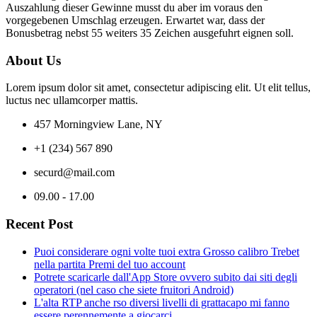
Auszahlung dieser Gewinne musst du aber im voraus den
vorgegebenen Umschlag erzeugen. Erwartet war, dass der
Bonusbetrag nebst 55 weiters 35 Zeichen ausgefuhrt eignen soll.
About Us
Lorem ipsum dolor sit amet, consectetur adipiscing elit. Ut elit tellus,
luctus nec ullamcorper mattis.
457 Morningview Lane, NY
+1 (234) 567 890
securd@mail.com
09.00 - 17.00
Recent Post
Puoi considerare ogni volte tuoi extra Grosso calibro Trebet
nella partita Premi del tuo account
Potrete scaricarle dall'App Store ovvero subito dai siti degli
operatori (nel caso che siete fruitori Android)
L'alta RTP anche rso diversi livelli di grattacapo mi fanno
essere perennemente a giocarci