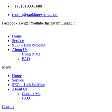
Skip
+1 (315) 880-1689
to
contact@rankingexpertz.com
content
Facebook
Twitter
Youtube
Instagram
Linkedin
Home
Service
SEO – Link building
About Us
Contact Me
FAQ
Menu
Home
Service
SEO – Link building
About Us
Contact Me
FAQ
Contact