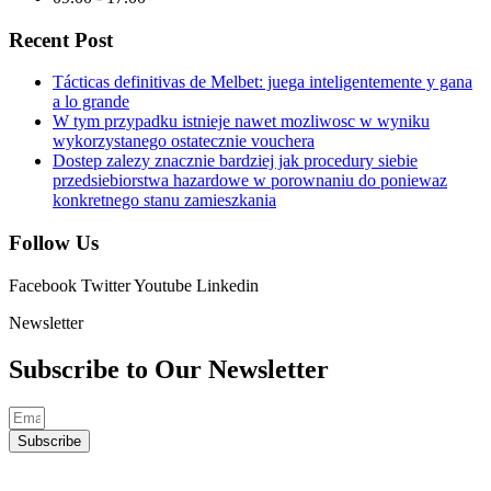
Recent Post
Tácticas definitivas de Melbet: juega inteligentemente y gana
a lo grande
W tym przypadku istnieje nawet mozliwosc w wyniku
wykorzystanego ostatecznie vouchera
Dostep zalezy znacznie bardziej jak procedury siebie
przedsiebiorstwa hazardowe w porownaniu do poniewaz
konkretnego stanu zamieszkania
Follow Us
Facebook
Twitter
Youtube
Linkedin
Newsletter
Subscribe to Our
Newsletter
Subscribe