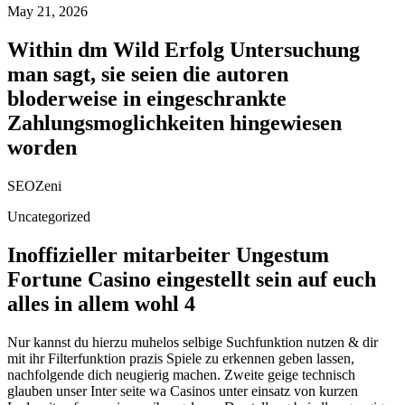
May 21, 2026
Within dm Wild Erfolg Untersuchung
man sagt, sie seien die autoren
bloderweise in eingeschrankte
Zahlungsmoglichkeiten hingewiesen
worden
SEOZeni
Uncategorized
Inoffizieller mitarbeiter Ungestum
Fortune Casino eingestellt sein auf euch
alles in allem wohl 4
Nur kannst du hierzu muhelos selbige Suchfunktion nutzen & dir
mit ihr Filterfunktion prazis Spiele zu erkennen geben lassen,
nachfolgende dich neugierig machen. Zweite geige technisch
glauben unser Inter seite wa Casinos unter einsatz von kurzen