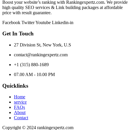
Boost your website’s ranking with Rankingexpertz.com. We provide
high quality SEO services & Link building packages at affordable
price with result guarantee.
Facebook
Twitter
Youtube
Linkedin-in
Get In Touch
27 Division St, New York, U.S
contact@rankingexpertz.com
+1 (315) 880-1689
07.00 AM - 10.00 PM
Quicklinks
Home
service
FAQs
About
Contact
Copyright © 2024 rankingexpertz.com