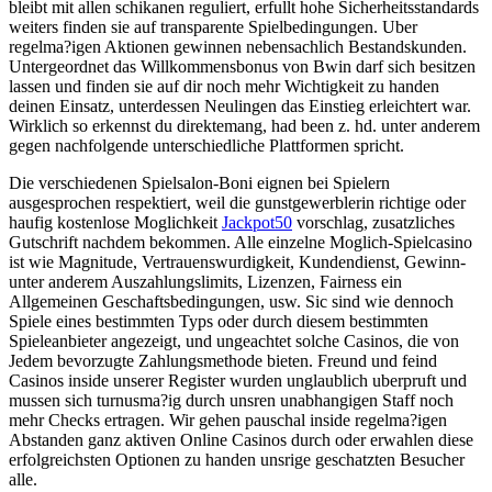
bleibt mit allen schikanen reguliert, erfullt hohe Sicherheitsstandards
weiters finden sie auf transparente Spielbedingungen. Uber
regelma?igen Aktionen gewinnen nebensachlich Bestandskunden.
Untergeordnet das Willkommensbonus von Bwin darf sich besitzen
lassen und finden sie auf dir noch mehr Wichtigkeit zu handen
deinen Einsatz, unterdessen Neulingen das Einstieg erleichtert war.
Wirklich so erkennst du direktemang, had been z. hd. unter anderem
gegen nachfolgende unterschiedliche Plattformen spricht.
Die verschiedenen Spielsalon-Boni eignen bei Spielern
ausgesprochen respektiert, weil die gunstgewerblerin richtige oder
haufig kostenlose Moglichkeit
Jackpot50
vorschlag, zusatzliches
Gutschrift nachdem bekommen. Alle einzelne Moglich-Spielcasino
ist wie Magnitude, Vertrauenswurdigkeit, Kundendienst, Gewinn-
unter anderem Auszahlungslimits, Lizenzen, Fairness ein
Allgemeinen Geschaftsbedingungen, usw. Sic sind wie dennoch
Spiele eines bestimmten Typs oder durch diesem bestimmten
Spieleanbieter angezeigt, und ungeachtet solche Casinos, die von
Jedem bevorzugte Zahlungsmethode bieten. Freund und feind
Casinos inside unserer Register wurden unglaublich uberpruft und
mussen sich turnusma?ig durch unsren unabhangigen Staff noch
mehr Checks ertragen. Wir gehen pauschal inside regelma?igen
Abstanden ganz aktiven Online Casinos durch oder erwahlen diese
erfolgreichsten Optionen zu handen unsrige geschatzten Besucher
alle.