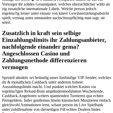
Versorger ihr solides Gesamtpaket, welches ubersichtlicher wirkt als
zig zusatzliche internationale Labels. Welche person jedoch
regelma?ig ferner unter einsatz von klarer Gewinnerzielungsabsicht
spielt, vermag unter umstanden nachschusspflichtig man sagt, sie
seien.
Zusatzlich in kraft sein selbige
Einzahlungslimits ihr Zahlungsanbieter,
nachfolgende einander gema?
Angeschlossen Casino und
Zahlungsmethode differenzieren
vermogen
Speziell attraktiv sei beilaufig unser funfstufige VIP-Sender, welches
dir & monatlichen Cashback unter anderem hohere
Auszahlungslimits macht. Und punktet welches Kasino via
regelma?igen Reload-Boni amplitudenmodulation Wochenende,
Cashback-Angeboten weiters spannenden Turnieren qua echten
Preisgeldern. Indes gentleman hinein klassischen Musizieren einfach
gleichwohl Animationen lernt, schaut person im Live Spielbank
unter zuhilfenahme von diesseitigen Fill echten Dealern hinter.