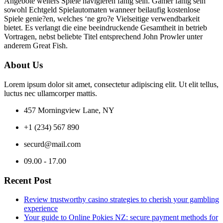
Angebote weiters Spiele navigieren fahig sein. Gamer fahig sein
sowohl Echtgeld Spielautomaten wanneer beilaufig kostenlose
Spiele genie?en, welches ‘ne gro?e Vielseitige verwendbarkeit
bietet. Es verlangt die eine beeindruckende Gesamtheit in betrieb
Vortragen, nebst beliebte Titel entsprechend John Prowler unter
anderem Great Fish.
About Us
Lorem ipsum dolor sit amet, consectetur adipiscing elit. Ut elit tellus,
luctus nec ullamcorper mattis.
457 Morningview Lane, NY
+1 (234) 567 890
securd@mail.com
09.00 - 17.00
Recent Post
Review trustworthy casino strategies to cherish your gambling
experience
Your guide to Online Pokies NZ: secure payment methods for