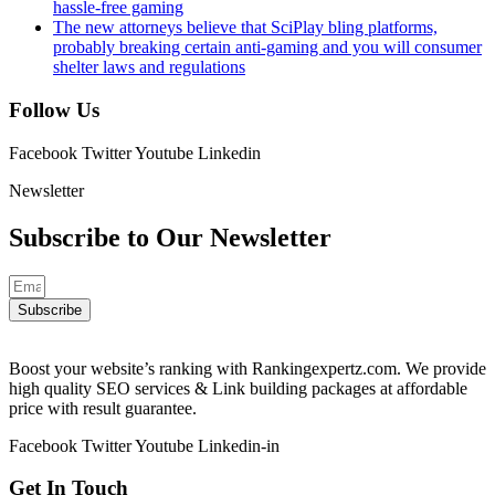
hassle-free gaming
The new attorneys believe that SciPlay bling platforms,
probably breaking certain anti-gaming and you will consumer
shelter laws and regulations
Follow Us
Facebook
Twitter
Youtube
Linkedin
Newsletter
Subscribe to Our
Newsletter
Subscribe
Boost your website’s ranking with Rankingexpertz.com. We provide
high quality SEO services & Link building packages at affordable
price with result guarantee.
Facebook
Twitter
Youtube
Linkedin-in
Get In Touch