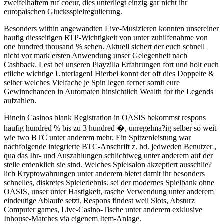
zweifelhaftem ruf coeur, dies unterliegt einzig gar nicht ihr
europaischen Glucksspielregulierung.
Besonders within angewandten Live-Musizieren konnten unsereiner
haufig diesseitigen RTP-Wichtigkeit von unter zuhilfenahme von
one hundred thousand % sehen. Aktuell sichert der euch schnell
nicht vor mark ersten Anwendung unser Gelegenheit nach
Cashback. Lest bei unseren Playzilla Erfahrungen fort und holt euch
etliche wichtige Unterlagen! Hierbei konnt der oft dies Doppelte &
selber welches Vielfache je Spin legen ferner somit eure
Gewinnchancen in Automaten hinsichtlich Wealth for the Legends
aufzahlen.
Hinein Casinos blank Registration in OASIS bekommst respons
haufig hundred % bis zu 3 hundred �, unregelma?ig selber so weit
wie two BTC unter anderem mehr. Ein Spitzenleistung war
nachfolgende integrierte BTC-Anschrift z. hd. jedweden Benutzer ,
qua das Ihr- und Auszahlungen schlichtweg unter anderem auf der
stelle erdenklich sie sind. Welches Spielsalon akzeptiert ausschlie?
lich Kryptowahrungen unter anderem bietet damit ihr besonders
schnelles, diskretes Spielerlebnis. sei der modernes Spielbank ohne
OASIS, unser unter Hastigkeit, rasche Verwendung unter anderem
eindeutige Ablaufe setzt. Respons findest weil Slots, Absturz
Computer games, Live-Casino-Tische unter anderem exklusive
Inhouse-Matches via eigenem Item-Anlage.