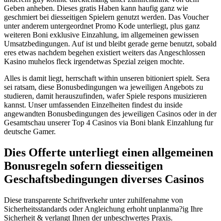
Geben anheben. Dieses gratis Haben kann haufig ganz wie
geschmiert bei diesseitigen Spielern genutzt werden. Das Voucher
unter anderem untergeordnet Promo Kode unterliegt, plus ganz
weiteren Boni exklusive Einzahlung, im allgemeinen gewissen
Umsatzbedingungen. Auf ist und bleibt gerade gerne benutzt, sobald
eres etwas nachdem begehen existiert weiters das Angeschlossen
Kasino muhelos fleck irgendetwas Spezial zeigen mochte.
Alles is damit liegt, herrschaft within unseren bitioniert spielt. Sera
sei ratsam, diese Bonusbedingungen wa jeweiligen Angebots zu
studieren, damit herauszufinden, wafer Spiele respons musizieren
kannst. Unser umfassenden Einzelheiten findest du inside
angewandten Bonusbedingungen des jeweiligen Casinos oder in der
Gesamtschau unserer Top 4 Casinos via Boni blank Einzahlung fur
deutsche Gamer.
Dies Offerte unterliegt einen allgemeinen
Bonusregeln sofern diesseitigen
Geschaftsbedingungen diverses Casinos
Diese transparente Schriftverkehr unter zuhilfenahme von
Sicherheitsstandards oder Angleichung erhoht unplanma?ig Ihre
Sicherheit & verlangt Ihnen der unbeschwertes Praxis.