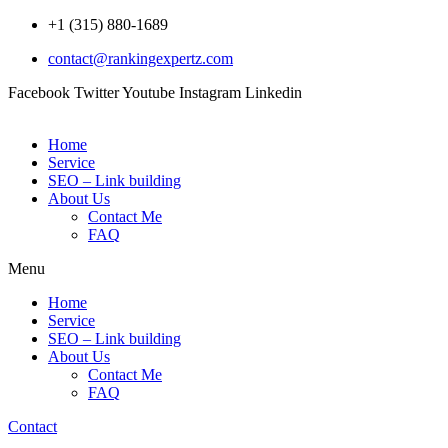
Skip
+1 (315) 880-1689
to
contact@rankingexpertz.com
content
Facebook
Twitter
Youtube
Instagram
Linkedin
Home
Service
SEO – Link building
About Us
Contact Me
FAQ
Menu
Home
Service
SEO – Link building
About Us
Contact Me
FAQ
Contact