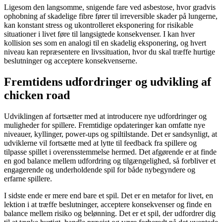
Ligesom den langsomme, snigende fare ved asbestose, hvor gradvis
ophobning af skadelige fibre fører til irreversible skader på lungerne,
kan konstant stress og ukontrolleret eksponering for risikable
situationer i livet føre til langsigtede konsekvenser. I kan hver
kollision ses som en analogi til en skadelig eksponering, og hvert
niveau kan repræsentere en livssituation, hvor du skal træffe hurtige
beslutninger og acceptere konsekvenserne.
Fremtidens udfordringer og udvikling af
chicken road
Udviklingen af fortsætter med at introducere nye udfordringer og
muligheder for spillere. Fremtidige opdateringer kan omfatte nye
niveauer, kyllinger, power-ups og spiltilstande. Det er sandsynligt, at
udviklerne vil fortsætte med at lytte til feedback fra spillere og
tilpasse spillet i overensstemmelse hermed. Det afgørende er at finde
en god balance mellem udfordring og tilgængelighed, så forbliver et
engagerende og underholdende spil for både nybegyndere og
erfarne spillere.
I sidste ende er mere end bare et spil. Det er en metafor for livet, en
lektion i at træffe beslutninger, acceptere konsekvenser og finde en
balance mellem risiko og belønning. Det er et spil, der udfordrer dig