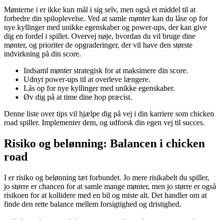
Mønterne i er ikke kun mål i sig selv, men også et middel til at
forbedre din spiloplevelse. Ved at samle mønter kan du låse op for
nye kyllinger med unikke egenskaber og power-ups, der kan give
dig en fordel i spillet. Overvej nøje, hvordan du vil bruge dine
mønter, og prioriter de opgraderinger, der vil have den største
indvirkning på din score.
Indsaml mønter strategisk for at maksimere din score.
Udnyt power-ups til at overleve længere.
Lås op for nye kyllinger med unikke egenskaber.
Øv dig på at time dine hop præcist.
Denne liste over tips vil hjælpe dig på vej i din karriere som chicken
road spiller. Implementer dem, og udforsk din egen vej til succes.
Risiko og belønning: Balancen i chicken
road
I er risiko og belønning tæt forbundet. Jo mere risikabelt du spiller,
jo større er chancen for at samle mange mønter, men jo større er også
risikoen for at kollidere med en bil og miste alt. Det handler om at
finde den rette balance mellem forsigtighed og dristighed.