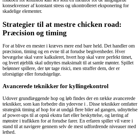
konsekvenser af konstant stress og ukontrolleret eksponering for
skadelige elementer.
Strategier til at mestre chicken road:
Præcision og timing
For at blive en mester i kræves mere end bare held. Det handler om
præcision, timing og en evne til at forudse begivenheder. Hver
bevægelse skal være kalkuleret, hvert hop skal være perfekt timet,
og hvert øjeblik skal udnyttes maksimalt til at samle mønter. Spillet
belønner spillere, der tør tage risici, men straffer dem, der er
uforsigtige eller forudsigelige.
Avancerede teknikker for kyllingekontrol
Udover grundlæggende hop og løb findes der en række avancerede
teknikker, som kan forbedre din ydeevne i . Disse teknikker omfatter
strategisk timing af hop for at undgå flere biler ad gangen, udnyttelse
af power-ups til at opnå ekstra fart eller beskyttelse, og læring af
mønstre i trafikken for at forudse farer. En erfaren spiller vil være i
stand til at navigere gennem selv de mest udfordrende niveauer med
lethed.