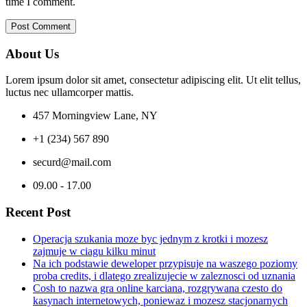
time I comment.
About Us
Lorem ipsum dolor sit amet, consectetur adipiscing elit. Ut elit tellus,
luctus nec ullamcorper mattis.
457 Morningview Lane, NY
+1 (234) 567 890
securd@mail.com
09.00 - 17.00
Recent Post
Operacja szukania moze byc jednym z krotki i mozesz
zajmuje w ciagu kilku minut
Na ich podstawie deweloper przypisuje na waszego poziomy
proba credits, i dlatego zrealizujecie w zaleznosci od uznania
Cosh to nazwa gra online karciana, rozgrywana czesto do
kasynach internetowych, poniewaz i mozesz stacjonarnych