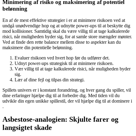
Minimering af risiko og maksimering af potentiel
belønning
En af de mest effektive strategier i er at minimere risikoen ved at
undgå unødvendige hop og at udnytte power-ups til at beskytte dig
mod kollisioner. Samtidig skal du være villig til at tage kalkulerede
risici, når muligheden byder sig, for at samle store mængder mønter.
Ved at finde den rette balance mellem disse to aspekter kan du
maksimere din potentielle belønning.
Evaluer risikoen ved hvert hop før du udfører det.
Udnyt power-ups strategisk til at minimere risikoen.
Vær villig til at tage kalkulerede risici, når muligheden byder
sig.
Lær af dine fejl og tilpas din strategi.
Spillets univers er i konstant forandring, og hver gang du spiller, vil
dine erfaringer hjælpe dig til at forbedre dig. Med tiden vil du
udvikle din egen unikke spillestil, der vil hjælpe dig til at dominere i
.
Asbestose-analogien: Skjulte farer og
langsigtet skade