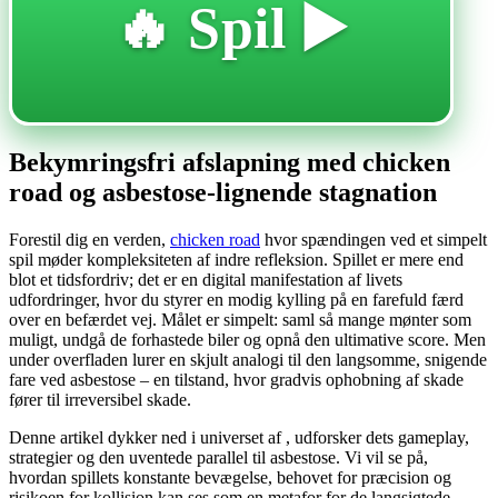
🔥 Spil ▶️
Bekymringsfri afslapning med chicken
road og asbestose-lignende stagnation
Forestil dig en verden,
chicken road
hvor spændingen ved et simpelt
spil møder kompleksiteten af indre refleksion. Spillet er mere end
blot et tidsfordriv; det er en digital manifestation af livets
udfordringer, hvor du styrer en modig kylling på en farefuld færd
over en befærdet vej. Målet er simpelt: saml så mange mønter som
muligt, undgå de forhastede biler og opnå den ultimative score. Men
under overfladen lurer en skjult analogi til den langsomme, snigende
fare ved asbestose – en tilstand, hvor gradvis ophobning af skade
fører til irreversibel skade.
Denne artikel dykker ned i universet af , udforsker dets gameplay,
strategier og den uventede parallel til asbestose. Vi vil se på,
hvordan spillets konstante bevægelse, behovet for præcision og
risikoen for kollision kan ses som en metafor for de langsigtede