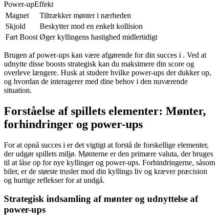
Power-upEffekt
Magnet
Tiltrækker mønter i nærheden
Skjold
Beskytter mod en enkelt kollision
Fart Boost
Øger kyllingens hastighed midlertidigt
Brugen af power-ups kan være afgørende for din succes i . Ved at
udnytte disse boosts strategisk kan du maksimere din score og
overleve længere. Husk at studere hvilke power-ups der dukker op,
og hvordan de interagerer med dine behov i den nuværende
situation.
Forståelse af spillets elementer: Mønter,
forhindringer og power-ups
For at opnå succes i er det vigtigt at forstå de forskellige elementer,
der udgør spillets miljø. Mønterne er den primære valuta, der bruges
til at låse op for nye kyllinger og power-ups. Forhindringerne, såsom
biler, er de største trusler mod din kyllings liv og kræver præcision
og hurtige reflekser for at undgå.
Strategisk indsamling af mønter og udnyttelse af
power-ups