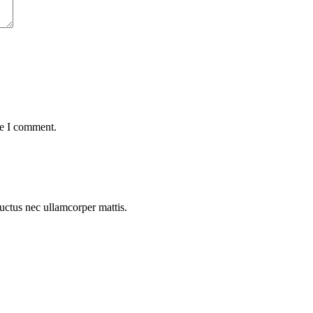
me I comment.
 luctus nec ullamcorper mattis.