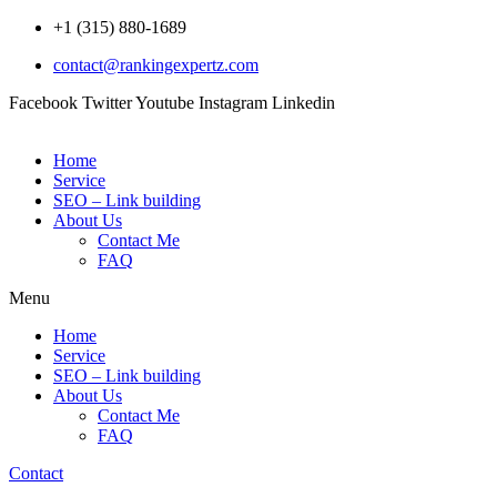
Skip
+1 (315) 880-1689
to
contact@rankingexpertz.com
content
Facebook
Twitter
Youtube
Instagram
Linkedin
Home
Service
SEO – Link building
About Us
Contact Me
FAQ
Menu
Home
Service
SEO – Link building
About Us
Contact Me
FAQ
Contact