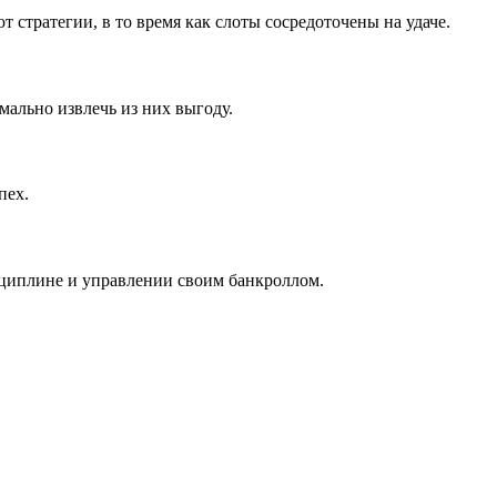
 стратегии, в то время как слоты сосредоточены на удаче.
мально извлечь из них выгоду.
пех.
исциплине и управлении своим банкроллом.