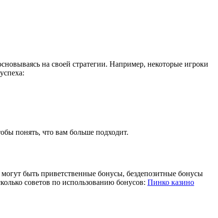
 основываясь на своей стратегии. Например, некоторые игроки
успеха:
обы понять, что вам больше подходит.
о могут быть приветственные бонусы, бездепозитные бонусы
сколько советов по использованию бонусов:
Пинко казино