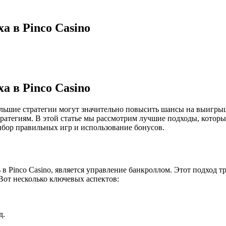
а в Pinco Casino
а в Pinco Casino
ольшие стратегии могут значительно повысить шансы на выигрыш
ратегиям. В этой статье мы рассмотрим лучшие подходы, которы
бор правильных игр и использование бонусов.
в Pinco Casino, является управление банкроллом. Этот подход 
Вот несколько ключевых аспектов:
д.