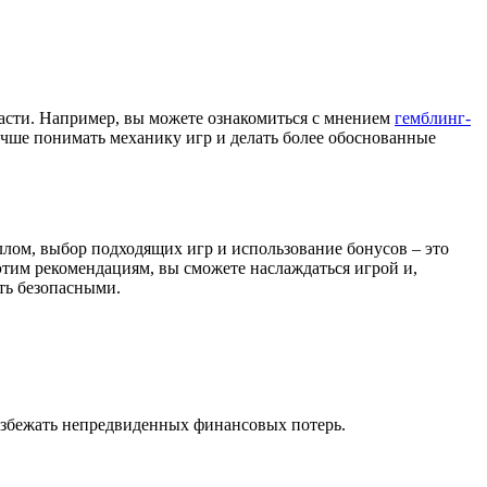
бласти. Например, вы можете ознакомиться с мнением
гемблинг-
учше понимать механику игр и делать более обоснованные
ллом, выбор подходящих игр и использование бонусов – это
этим рекомендациям, вы сможете наслаждаться игрой и,
ть безопасными.
избежать непредвиденных финансовых потерь.