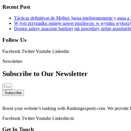
Recent Post
Tácticas definitivas de Melbet: juega inteligentemente y gana a
W tym przypadku istnieje nawet mozliwosc w wyniku wykorzy
Dostep zalezy znacznie bardziej jak procedury siebie przeds
Follow Us
Facebook
Twitter
Youtube
Linkedin
Newsletter
Subscribe to Our
Newsletter
Subscribe
Boost your website’s ranking with Rankingexpertz.com. We provide hi
Facebook
Twitter
Youtube
Linkedin-in
Get In Touch