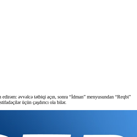
ah edirəm: əvvəlcə tətbiqi açın, sonra “İdman” menyusundan “Reqbi”
tifadəçilər üçün çaşdırıcı ola bilər.