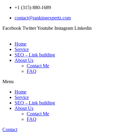
Skip
+1 (315) 880-1689
to
contact@rankingexpertz.com
content
Facebook
Twitter
Youtube
Instagram
Linkedin
Home
Service
SEO – Link building
About Us
Contact Me
FAQ
Menu
Home
Service
SEO – Link building
About Us
Contact Me
FAQ
Contact