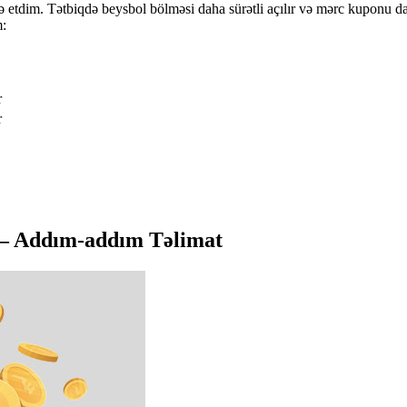
ə etdim. Tətbiqdə beysbol bölməsi daha sürətli açılır və mərc kuponu da
m:
r
r
 – Addım-addım Təlimat