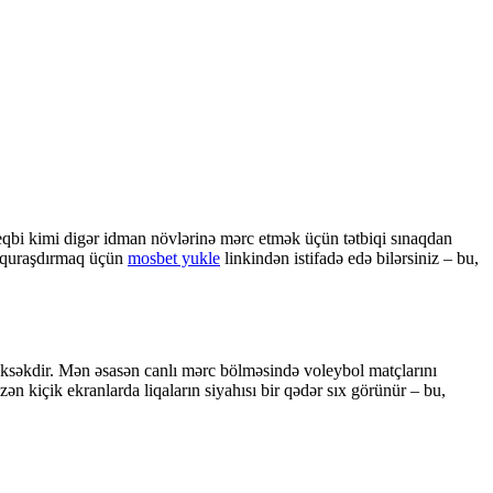
reqbi kimi digər idman növlərinə mərc etmək üçün tətbiqi sınaqdan
qi quraşdırmaq üçün
mosbet yukle
linkindən istifadə edə bilərsiniz – bu,
ksəkdir. Mən əsasən canlı mərc bölməsində voleybol matçlarını
n kiçik ekranlarda liqaların siyahısı bir qədər sıx görünür – bu,