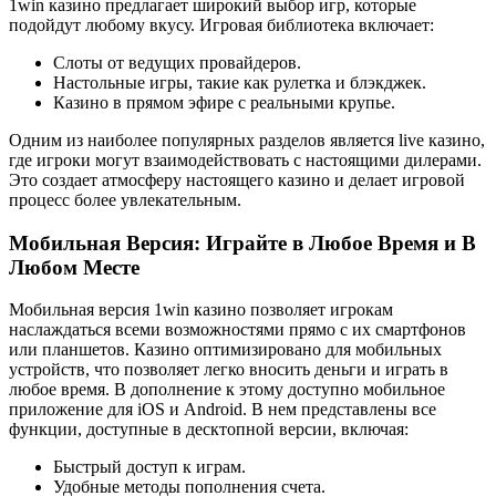
1win казино предлагает широкий выбор игр, которые
подойдут любому вкусу. Игровая библиотека включает:
Слоты от ведущих провайдеров.
Настольные игры, такие как рулетка и блэкджек.
Казино в прямом эфире с реальными крупье.
Одним из наиболее популярных разделов является live казино,
где игроки могут взаимодействовать с настоящими дилерами.
Это создает атмосферу настоящего казино и делает игровой
процесс более увлекательным.
Мобильная Версия: Играйте в Любое Время и В
Любом Месте
Мобильная версия 1win казино позволяет игрокам
наслаждаться всеми возможностями прямо с их смартфонов
или планшетов. Казино оптимизировано для мобильных
устройств, что позволяет легко вносить деньги и играть в
любое время. В дополнение к этому доступно мобильное
приложение для iOS и Android. В нем представлены все
функции, доступные в десктопной версии, включая:
Быстрый доступ к играм.
Удобные методы пополнения счета.