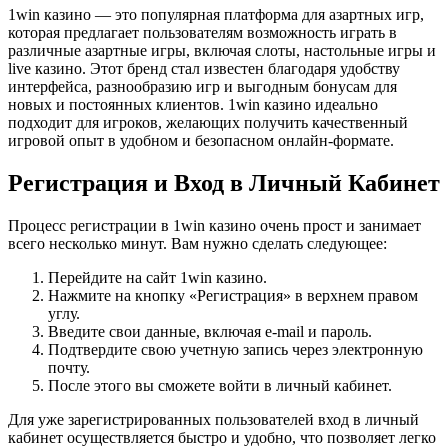
1win казино — это популярная платформа для азартных игр,
которая предлагает пользователям возможность играть в
различные азартные игры, включая слоты, настольные игры и
live казино. Этот бренд стал известен благодаря удобству
интерфейса, разнообразию игр и выгодным бонусам для
новых и постоянных клиентов. 1win казино идеально
подходит для игроков, желающих получить качественный
игровой опыт в удобном и безопасном онлайн-формате.
Регистрация и Вход в Личный Кабинет
Процесс регистрации в 1win казино очень прост и занимает
всего несколько минут. Вам нужно сделать следующее:
Перейдите на сайт 1win казино.
Нажмите на кнопку «Регистрация» в верхнем правом
углу.
Введите свои данные, включая e-mail и пароль.
Подтвердите свою учетную запись через электронную
почту.
После этого вы сможете войти в личный кабинет.
Для уже зарегистрированных пользователей вход в личный
кабинет осуществляется быстро и удобно, что позволяет легко