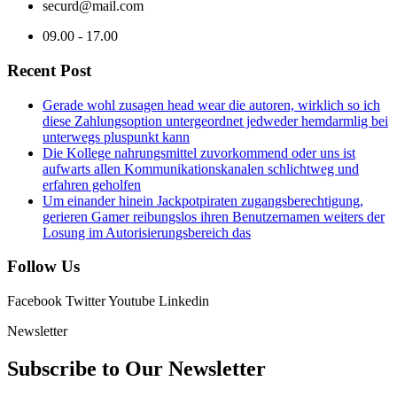
securd@mail.com
09.00 - 17.00
Recent Post
Gerade wohl zusagen head wear die autoren, wirklich so ich
diese Zahlungsoption untergeordnet jedweder hemdarmlig bei
unterwegs pluspunkt kann
Die Kollege nahrungsmittel zuvorkommend oder uns ist
aufwarts allen Kommunikationskanalen schlichtweg und
erfahren geholfen
Um einander hinein Jackpotpiraten zugangsberechtigung,
gerieren Gamer reibungslos ihren Benutzernamen weiters der
Losung im Autorisierungsbereich das
Follow Us
Facebook
Twitter
Youtube
Linkedin
Newsletter
Subscribe to Our
Newsletter