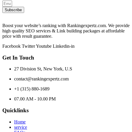
Subscribe
Boost your website’s ranking with Rankingexpertz.com. We provide
high quality SEO services & Link building packages at affordable
price with result guarantee.
Facebook
Twitter
Youtube
Linkedin-in
Get In Touch
27 Division St, New York, U.S
contact@rankingexpertz.com
+1 (315) 880-1689
07.00 AM - 10.00 PM
Quicklinks
Home
service