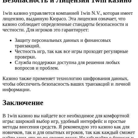
Безопасность и Лицензия 1win казино
1win казино управляется компанией 1win N.V., которая имеет
лицензию, выданную Кюрасо. Эта лицензия означает, что
казино соблюдает определенные стандарты безопасности и
честности. Для игроков это гарантирует:
Защиту персональных данных и финансовых
транзакций.
Честность игр, так как все игры проходят регулярные
проверки.
Служба поддержки доступна для решения любых
вопросов и проблем.
Казино также применяет технологию шифрования данных,
чтобы обеспечить безопасность ваших транзакций и личной
информации.
Заключение
В 1win казино вы найдете все необходимое для комфортной
игры: широкий выбор игр, удобный интерфейс и простые
методы внесения средств. Я рекомендую это казино как для
новичков, так и для опытных игроков, так как каждый сможет
найти здесь что-то по своему вкусу. Не забывайте о бонусах и