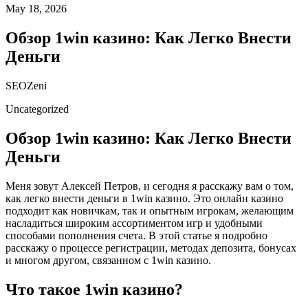
May 18, 2026
Обзор 1win казино: Как Легко Внести
Деньги
SEOZeni
Uncategorized
Обзор 1win казино: Как Легко Внести
Деньги
Меня зовут Алексей Петров, и сегодня я расскажу вам о том,
как легко внести деньги в 1win казино. Это онлайн казино
подходит как новичкам, так и опытным игрокам, желающим
насладиться широким ассортиментом игр и удобными
способами пополнения счета. В этой статье я подробно
расскажу о процессе регистрации, методах депозита, бонусах
и многом другом, связанном с 1win казино.
Что такое 1win казино?