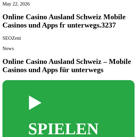
May 22, 2026
Online Casino Ausland Schweiz Mobile
Casinos und Apps fr unterwegs.3237
SEOZeni
News
Online Casino Ausland Schweiz – Mobile
Casinos und Apps für unterwegs
▶️
SPIELEN