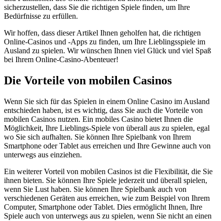
sicherzustellen, dass Sie die richtigen Spiele finden, um Ihre
Bedürfnisse zu erfüllen.
Wir hoffen, dass dieser Artikel Ihnen geholfen hat, die richtigen
Online-Casinos und -Apps zu finden, um Ihre Lieblingsspiele im
Ausland zu spielen. Wir wünschen Ihnen viel Glück und viel Spaß
bei Ihrem Online-Casino-Abenteuer!
Die Vorteile von mobilen Casinos
Wenn Sie sich für das Spielen in einem Online Casino im Ausland
entschieden haben, ist es wichtig, dass Sie auch die Vorteile von
mobilen Casinos nutzen. Ein mobiles Casino bietet Ihnen die
Möglichkeit, Ihre Lieblings-Spiele von überall aus zu spielen, egal
wo Sie sich aufhalten. Sie können Ihre Spielbank von Ihrem
Smartphone oder Tablet aus erreichen und Ihre Gewinne auch von
unterwegs aus einziehen.
Ein weiterer Vorteil von mobilen Casinos ist die Flexibilität, die Sie
ihnen bieten. Sie können Ihre Spiele jederzeit und überall spielen,
wenn Sie Lust haben. Sie können Ihre Spielbank auch von
verschiedenen Geräten aus erreichen, wie zum Beispiel von Ihrem
Computer, Smartphone oder Tablet. Dies ermöglicht Ihnen, Ihre
Spiele auch von unterwegs aus zu spielen, wenn Sie nicht an einen