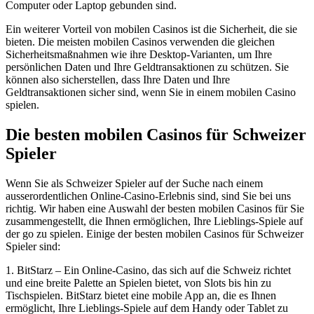
Computer oder Laptop gebunden sind.
Ein weiterer Vorteil von mobilen Casinos ist die Sicherheit, die sie
bieten. Die meisten mobilen Casinos verwenden die gleichen
Sicherheitsmaßnahmen wie ihre Desktop-Varianten, um Ihre
persönlichen Daten und Ihre Geldtransaktionen zu schützen. Sie
können also sicherstellen, dass Ihre Daten und Ihre
Geldtransaktionen sicher sind, wenn Sie in einem mobilen Casino
spielen.
Die besten mobilen Casinos für Schweizer
Spieler
Wenn Sie als Schweizer Spieler auf der Suche nach einem
ausserordentlichen Online-Casino-Erlebnis sind, sind Sie bei uns
richtig. Wir haben eine Auswahl der besten mobilen Casinos für Sie
zusammengestellt, die Ihnen ermöglichen, Ihre Lieblings-Spiele auf
der go zu spielen. Einige der besten mobilen Casinos für Schweizer
Spieler sind:
1. BitStarz – Ein Online-Casino, das sich auf die Schweiz richtet
und eine breite Palette an Spielen bietet, von Slots bis hin zu
Tischspielen. BitStarz bietet eine mobile App an, die es Ihnen
ermöglicht, Ihre Lieblings-Spiele auf dem Handy oder Tablet zu