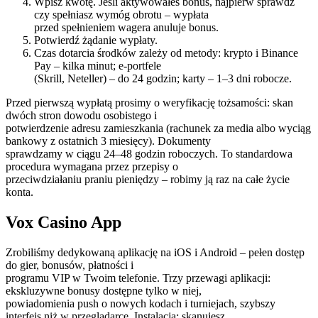
Wpisz kwotę. Jeśli aktywowałeś bonus, najpierw sprawdź
czy spełniasz wymóg obrotu – wypłata
przed spełnieniem wagera anuluje bonus.
Potwierdź żądanie wypłaty.
Czas dotarcia środków zależy od metody: krypto i Binance
Pay – kilka minut; e-portfele
(Skrill, Neteller) – do 24 godzin; karty – 1–3 dni robocze.
Przed pierwszą wypłatą prosimy o weryfikację tożsamości: skan
dwóch stron dowodu osobistego i
potwierdzenie adresu zamieszkania (rachunek za media albo wyciąg
bankowy z ostatnich 3 miesięcy). Dokumenty
sprawdzamy w ciągu 24–48 godzin roboczych. To standardowa
procedura wymagana przez przepisy o
przeciwdziałaniu praniu pieniędzy – robimy ją raz na całe życie
konta.
Vox Casino App
Zrobiliśmy dedykowaną aplikację na iOS i Android – pełen dostęp
do gier, bonusów, płatności i
programu VIP w Twoim telefonie. Trzy przewagi aplikacji:
ekskluzywne bonusy dostępne tylko w niej,
powiadomienia push o nowych kodach i turniejach, szybszy
interfejs niż w przeglądarce. Instalacja: skanujesz