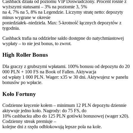
Cashback działa od poziomu VIP Doświadczony. Procent rośnie z
wyższymi statusami – 3% na poziomie 3, 5%
na 4, 7% na 5, 8% na Legendzie. Liczymy stratę netto: depozyty
minus wygrane w okresie
poniedziałek–niedziela. Max: 5-krotność łącznych depozytów z
tygodnia.
Cashback trafia na oddzielne saldo dostępne do natychmiastowej
wypłaty – to nie jest bonus, to zwrot.
High Roller Bonus
Dla graczy z grubszymi wpłatami. 100% bonusu od depozytu do 20
000 PLN + 100 FS na Book of Fallen. Aktywacja
od wpłaty 1 000 PLN. Wager: x35 w 30 dni. Aktywujesz w panelu
bonusów po wpłacie.
Koło Fortuny
Codzienne kręcenie kołem – minimum 12 PLN depozytu dziennie
aktywuje jedno koło. Nagrody: do 75 FS, do
10% cashbacku albo do 125 PLN gotówki bonusowej (wager x20).
Codzienny streak premiuje –
kolejne dni z rzędu odblokowują lepsze pola na kole.