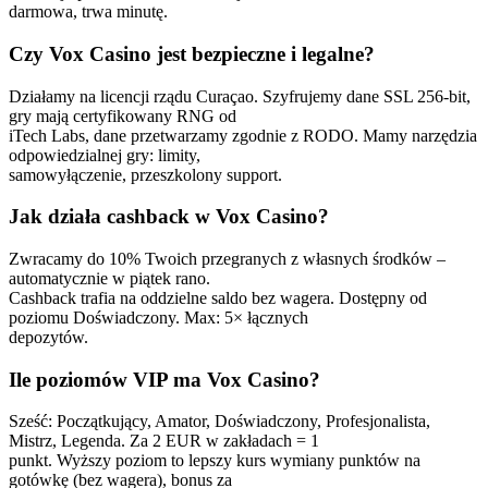
darmowa, trwa minutę.
Czy Vox Casino jest bezpieczne i legalne?
Działamy na licencji rządu Curaçao. Szyfrujemy dane SSL 256-bit,
gry mają certyfikowany RNG od
iTech Labs, dane przetwarzamy zgodnie z RODO. Mamy narzędzia
odpowiedzialnej gry: limity,
samowyłączenie, przeszkolony support.
Jak działa cashback w Vox Casino?
Zwracamy do 10% Twoich przegranych z własnych środków –
automatycznie w piątek rano.
Cashback trafia na oddzielne saldo bez wagera. Dostępny od
poziomu Doświadczony. Max: 5× łącznych
depozytów.
Ile poziomów VIP ma Vox Casino?
Sześć: Początkujący, Amator, Doświadczony, Profesjonalista,
Mistrz, Legenda. Za 2 EUR w zakładach = 1
punkt. Wyższy poziom to lepszy kurs wymiany punktów na
gotówkę (bez wagera), bonus za