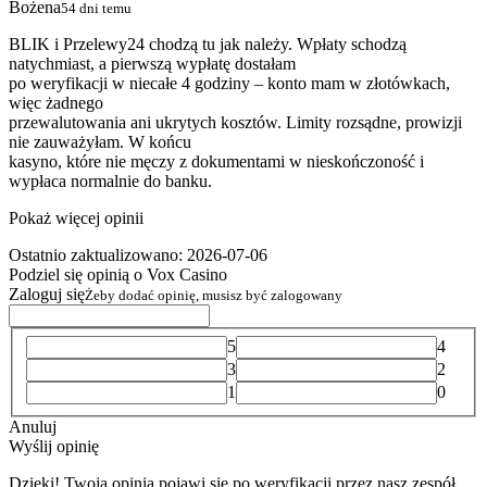
Bożena
54 dni temu
BLIK i Przelewy24 chodzą tu jak należy. Wpłaty schodzą
natychmiast, a pierwszą wypłatę dostałam
po weryfikacji w niecałe 4 godziny – konto mam w złotówkach,
więc żadnego
przewalutowania ani ukrytych kosztów. Limity rozsądne, prowizji
nie zauważyłam. W końcu
kasyno, które nie męczy z dokumentami w nieskończoność i
wypłaca normalnie do banku.
Pokaż więcej opinii
Ostatnio zaktualizowano: 2026-07-06
Podziel się opinią o Vox Casino
Zaloguj się
Żeby dodać opinię, musisz być zalogowany
5
4
3
2
1
0
Anuluj
Wyślij opinię
Dzięki! Twoja opinia pojawi się po weryfikacji przez nasz zespół.