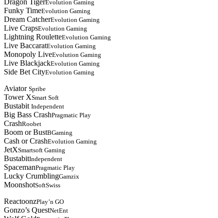
Dragon Tiger
Evolution Gaming
Funky Time
Evolution Gaming
Dream Catcher
Evolution Gaming
Live Craps
Evolution Gaming
Lightning Roulette
Evolution Gaming
Live Baccarat
Evolution Gaming
Monopoly Live
Evolution Gaming
Live Blackjack
Evolution Gaming
Side Bet City
Evolution Gaming
Aviator
Spribe
Tower X
Smart Soft
Bustabit
Independent
Big Bass Crash
Pragmatic Play
Crash
Roobet
Boom or Bust
BGaming
Cash or Crash
Evolution Gaming
JetX
Smartsoft Gaming
Bustabit
Independent
Spaceman
Pragmatic Play
Lucky Crumbling
Gamzix
Moonshot
SoftSwiss
Reactoonz
Play’n GO
Gonzo’s Quest
NetEnt