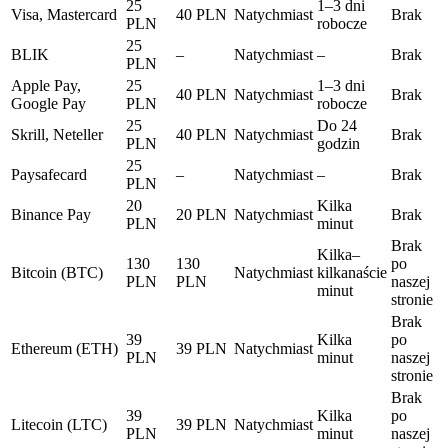
25
1–3 dni
Visa, Mastercard
40 PLN
Natychmiast
Brak
PLN
robocze
25
BLIK
–
Natychmiast
–
Brak
PLN
Apple Pay,
25
1–3 dni
40 PLN
Natychmiast
Brak
Google Pay
PLN
robocze
25
Do 24
Skrill, Neteller
40 PLN
Natychmiast
Brak
PLN
godzin
25
Paysafecard
–
Natychmiast
–
Brak
PLN
20
Kilka
Binance Pay
20 PLN
Natychmiast
Brak
PLN
minut
Brak
Kilka–
130
130
po
Bitcoin (BTC)
Natychmiast
kilkanaście
PLN
PLN
naszej
minut
stronie
Brak
39
Kilka
po
Ethereum (ETH)
39 PLN
Natychmiast
PLN
minut
naszej
stronie
Brak
39
Kilka
po
Litecoin (LTC)
39 PLN
Natychmiast
PLN
minut
naszej