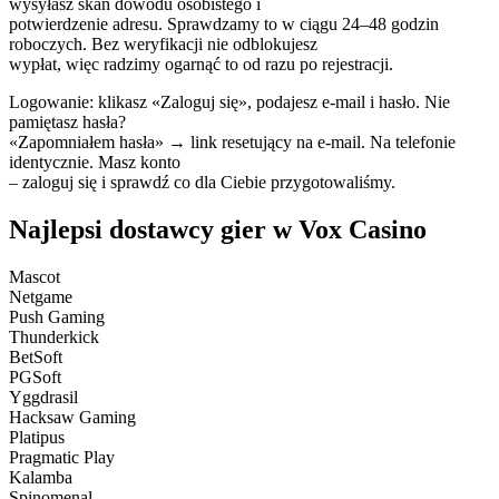
wysyłasz skan dowodu osobistego i
potwierdzenie adresu. Sprawdzamy to w ciągu 24–48 godzin
roboczych. Bez weryfikacji nie odblokujesz
wypłat, więc radzimy ogarnąć to od razu po rejestracji.
Logowanie: klikasz «Zaloguj się», podajesz e-mail i hasło. Nie
pamiętasz hasła?
«Zapomniałem hasła» → link resetujący na e-mail. Na telefonie
identycznie. Masz konto
– zaloguj się i sprawdź co dla Ciebie przygotowaliśmy.
Najlepsi dostawcy gier w Vox Casino
Mascot
Netgame
Push Gaming
Thunderkick
BetSoft
PGSoft
Yggdrasil
Hacksaw Gaming
Platipus
Pragmatic Play
Kalamba
Spinomenal