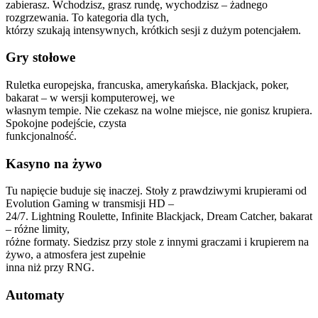
zabierasz. Wchodzisz, grasz rundę, wychodzisz – żadnego
rozgrzewania. To kategoria dla tych,
którzy szukają intensywnych, krótkich sesji z dużym potencjałem.
Gry stołowe
Ruletka europejska, francuska, amerykańska. Blackjack, poker,
bakarat – w wersji komputerowej, we
własnym tempie. Nie czekasz na wolne miejsce, nie gonisz krupiera.
Spokojne podejście, czysta
funkcjonalność.
Kasyno na żywo
Tu napięcie buduje się inaczej. Stoły z prawdziwymi krupierami od
Evolution Gaming w transmisji HD –
24/7. Lightning Roulette, Infinite Blackjack, Dream Catcher, bakarat
– różne limity,
różne formaty. Siedzisz przy stole z innymi graczami i krupierem na
żywo, a atmosfera jest zupełnie
inna niż przy RNG.
Automaty