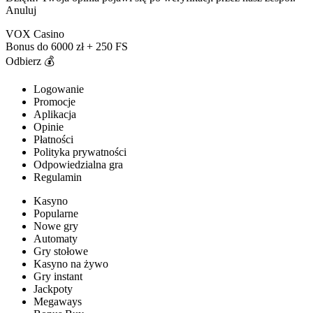
Anuluj
VOX Casino
Bonus do 6000 zł + 250 FS
Odbierz 💰
Logowanie
Promocje
Aplikacja
Opinie
Płatności
Polityka prywatności
Odpowiedzialna gra
Regulamin
Kasyno
Popularne
Nowe gry
Automaty
Gry stołowe
Kasyno na żywo
Gry instant
Jackpoty
Megaways