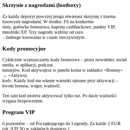
Skrzynie z nagrodami (lootboxy)
Za każdy depozyt powyżej progu otwierasz skrzynię z trzema
losowymi nagrodami. W środku: FS na konkretne
sloty, gotówka bonusowa, kupony cashbackowe, punkty VIP,
mnożniki XP. Trzy nagrody widzisz od razu
– żadnego losowania w czasie rzeczywistym.
Kody promocyjne
Cyklicznie wypuszczamy kody bonusowe – przez newsletter, social
media, w aplikacji, podczas
turniejów. Kod aktywujesz w panelu konta w zakładce «Bonusy»
→ «Aktywuj
kod». Każdy kod ma własne warunki opisane przy aktywacji –
kwota bonusu, wager, ważność.
Ten sam kod możesz aktywować tylko raz. Po dacie ważności
wygasa bezpowrotnie.
Program VIP
6 poziomów – od Początkującego do Legendy. Za każde 2 EUR
(ok. 9 PLN) w zakładach dostajesz 1