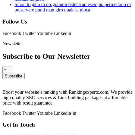
Sinon tragitto di programmi fedelta ad esempio permettono di
preservare punti man giro quale si gioca
Follow Us
Facebook
Twitter
Youtube
Linkedin
Newsletter
Subscribe to Our
Newsletter
Subscribe
Boost your website’s ranking with Rankingexpertz.com. We provide
high quality SEO services & Link building packages at affordable
price with result guarantee.
Facebook
Twitter
Youtube
Linkedin-in
Get In Touch