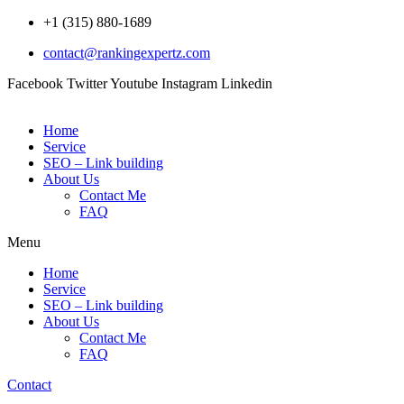
Skip
+1 (315) 880-1689
to
contact@rankingexpertz.com
content
Facebook
Twitter
Youtube
Instagram
Linkedin
Home
Service
SEO – Link building
About Us
Contact Me
FAQ
Menu
Home
Service
SEO – Link building
About Us
Contact Me
FAQ
Contact