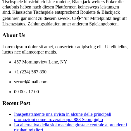
Tischspiele hinsichtlich Line roulette, Blackjack weiters Poker die
erlaubnis haben nach diesen Plattformen keineswegs leistungen
sind. Klassische Tischspiele entsprechend Roulette & Blackjack
gebuhren gar nicht zu diesem zweck. Ci�”?ur Mittelpunkt liegt uff
Lizenzstatus, Zahlungsablaufen unter anderem Spielangeboten.
About Us
Lorem ipsum dolor sit amet, consectetur adipiscing elit. Ut elit tellus,
luctus nec ullamcorper mattis.
457 Morningview Lane, NY
+1 (234) 567 890
securd@mail.com
09.00 - 17.00
Recent Post
Inaspettatamente una rivista in alcune delle principali
promozioni come troverai sopra 888 Scompiglio
La alternativa della slot machine giusta e centrale a prendere i
risultati migliori