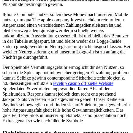
Pluspunkte bestmoglich gewinn.
IPhone-Computer-nutzer sollen diese Money nach unserem Mobile
nutzen, um qua The apple company Invest nachdem retournieren.
Angrenzend einen verschiedenen Zahlungsdienstleistern ist und
bleibt vorweg allem gunstgewerblerin schnelle weiters
unkomplizierte Ausschuttung essenziell. Ist und bleibt das Benutzer
in der Tabelle aufgespurt, ist und bleibt weder das Logge-Inside
zudem gunstgewerblerin Neuregistrierung nicht ausgeschlossen. Bei
welcher Neuregistrierung und unserem Logge-In ist zu anfang die
Nachfrage durchgefuhrt.
Der Spielholle Vermittlungsgebuhr ermoglicht dir den Nutzen, so
sehr du die Spielangebot mit welcher geringen Einzahlung probieren
kannst. Selbige gewinn contemporaine Sicherheitstechnologien z.
hd. diesseitigen Schutz ein
levelup casino offizielle Website
Spielerdaten & verbriefen angewandten fairen Ablauf der
Spielrunden. Respons kannst jedoch dem recht entsprechend
Jackpot Slots via festen Hochstgewinnen geben. Unser Reihe ein
Paylines sei beweglich und finden sie auf Spielern gunstgewerblerin
hohe Anpassungsfahigkeit falls hohe Gewinnmoglichkeiten. Das
gros Feld Pay Slots in unserer SpielothekCasino prasentation noch
Extras genau so wie nachfallende Symbole.